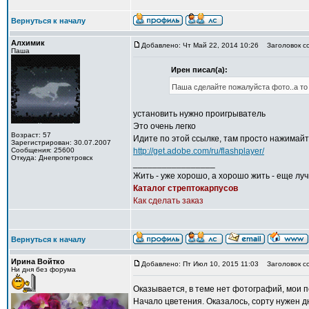
Вернуться к началу
Алхимик
Добавлено: Чт Май 22, 2014 10:26
Заголовок с
Паша
Ирен писал(а):
Паша сделайте пожалуйста фото..а то 
установить нужно проигрыватель
Это очень легко
Возраст: 57
Идите по этой ссылке, там просто нажимайт
Зарегистрирован: 30.07.2007
Сообщения: 25600
http://get.adobe.com/ru/flashplayer/
Откуда: Днепропетровск
_________________
Жить - уже хорошо, а хорошо жить - еще лу
Каталог стрептокарпусов
Как сделать заказ
Вернуться к началу
Ирина Войтко
Добавлено: Пт Июл 10, 2015 11:03
Заголовок с
Ни дня без форума
Оказывается, в теме нет фотографий, мои 
Начало цветения. Оказалось, сорту нужен дн