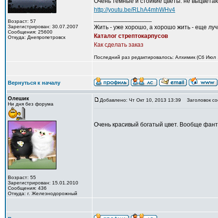
Очень темные и стойкие цветы. не выцветают
http://youtu.be/RLhA4mhWHv4
_________________
Возраст: 57
Зарегистрирован: 30.07.2007
Жить - уже хорошо, а хорошо жить - еще лу
Сообщения: 25600
Каталог стрептокарпусов
Откуда: Днепропетровск
Как сделать заказ
Последний раз редактировалось: Алхимик (Сб Июл 1
Вернуться к началу
Олешик
Добавлено: Чт Окт 10, 2013 13:39
Заголовок со
Ни дня без форума
Очень красивый богатый цвет. Вообще фант
Возраст: 55
Зарегистрирован: 15.01.2010
Сообщения: 436
Откуда: г. Железнодорожный