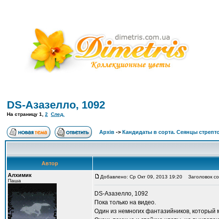
DS-Азазелло, 1092
На страницу
1
,
2
След.
Архів
->
Кандидаты в сорта. Сеянцы стрепт
Автор
Алхимик
Добавлено: Ср Окт 09, 2013 19:20
Заголовок со
Паша
DS-Азазелло, 1092
Пока только на видео.
Один из немногих фантазийников, который 