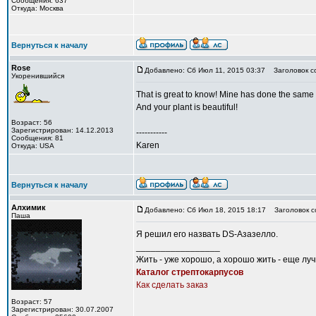
Сообщения: 637
Откуда: Москва
Вернуться к началу
Rose
Добавлено: Сб Июл 11, 2015 03:37
Заголовок с
Укоренившийся
That is great to know! Mine has done the same t
And your plant is beautiful!
Возраст: 56
Зарегистрирован: 14.12.2013
-----------
Сообщения: 81
Karen
Откуда: USA
Вернуться к началу
Алхимик
Добавлено: Сб Июл 18, 2015 18:17
Заголовок с
Паша
Я решил его назвать DS-Азазелло.
_________________
Жить - уже хорошо, а хорошо жить - еще лу
Каталог стрептокарпусов
Как сделать заказ
Возраст: 57
Зарегистрирован: 30.07.2007