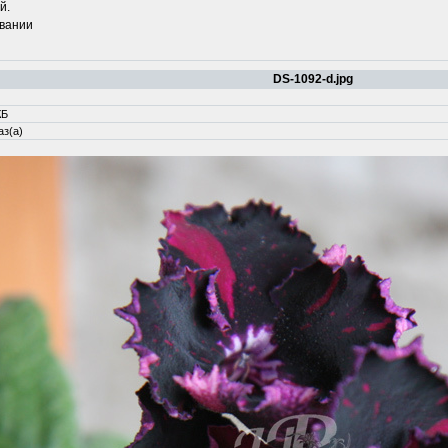
й.
овании
DS-1092-d.jpg
КБ
аз(а)