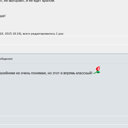
, не выгорают, и не идет крапом.
чше!
8, 2015 18:19), всего редактировалось 1 раз
общения:
азийники не очень понимаю, но этот и впрямь классный!