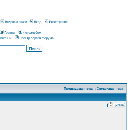
Водяные знаки
Вход
Регистрация
Группы
Фотоальбом
orum EN
Реестр сортов форума
Предыдущая тема
::
Следующая тема