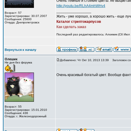
Очень темные и стойкие цветы. не выцветают
http://youtu.be/RLhA4mhWHv4
_________________
Возраст: 57
Зарегистрирован: 30.07.2007
Жить - уже хорошо, а хорошо жить - еще лу
Сообщения: 25600
Каталог стрептокарпусов
Откуда: Днепропетровск
Как сделать заказ
Последний раз редактировалось: Алхимик (Сб Июл 1
Вернуться к началу
Олешик
Добавлено: Чт Окт 10, 2013 13:39
Заголовок со
Ни дня без форума
Очень красивый богатый цвет. Вообще фант
Возраст: 55
Зарегистрирован: 15.01.2010
Сообщения: 436
Откуда: г. Железнодорожный