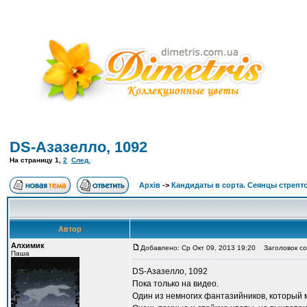
DS-Азазелло, 1092
На страницу
1
,
2
След.
Архів
->
Кандидаты в сорта. Сеянцы стрепт
Автор
Алхимик
Добавлено: Ср Окт 09, 2013 19:20
Заголовок со
Паша
DS-Азазелло, 1092
Пока только на видео.
Один из немногих фантазийников, который 