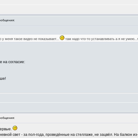
ообщения:
 у меня такое видео не показывает...
там надо что-то устанавливать а я не умею...
е на согласие:
чше!
ообщения:
первые.
евной свет - за пол-года, проведённые на стеллаже, не зацвёл. На балкон из