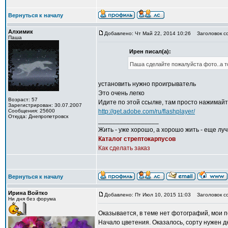
Вернуться к началу
Алхимик
Добавлено: Чт Май 22, 2014 10:26
Заголовок с
Паша
Ирен писал(а):
Паша сделайте пожалуйста фото..а то
установить нужно проигрыватель
Это очень легко
Возраст: 57
Идите по этой ссылке, там просто нажимайт
Зарегистрирован: 30.07.2007
Сообщения: 25600
http://get.adobe.com/ru/flashplayer/
Откуда: Днепропетровск
_________________
Жить - уже хорошо, а хорошо жить - еще лу
Каталог стрептокарпусов
Как сделать заказ
Вернуться к началу
Ирина Войтко
Добавлено: Пт Июл 10, 2015 11:03
Заголовок с
Ни дня без форума
Оказывается, в теме нет фотографий, мои 
Начало цветения. Оказалось, сорту нужен дн