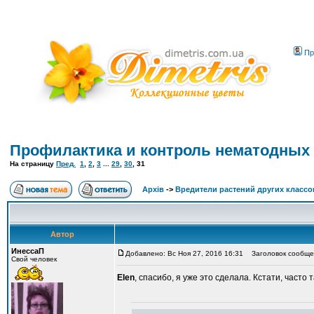
Пр
Профилактика и контроль нематодных
На страницу
Пред.
1
,
2
,
3
...
29
,
30
,
31
Архів
->
Вредители растений других классо
Автор
ИнессаП
Добавлено: Вс Ноя 27, 2016 16:31
Заголовок сообще
Свой человек
Elen
, спасибо, я уже это сделала. Кстати, часто т