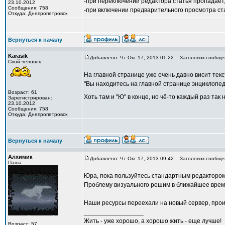
-при переключении редактора статья пропадает,
23.10.2012
Сообщения: 758
-при включении предварительного просмотра ста
Откуда: Днепропетровск
Вернуться к началу
Karasik
Добавлено: Чт Окт 17, 2013 01:22
Заголовок сообще
Свой человек
На главной странице уже очень давно висит текс
"Вы находитесь на главной странице энциклопеди
Возраст: 61
Хоть там и "Ю" в конце, но чё-то каждый раз так 
Зарегистрирован:
23.10.2012
Сообщения: 758
Откуда: Днепропетровск
Вернуться к началу
Алхимик
Добавлено: Чт Окт 17, 2013 09:42
Заголовок сообще
Паша
Юра, пока пользуйтесь стандартным редактором
Проблему визуального решим в ближайшее врем
Наши ресурсы переехали на новый сервер, прои
_________________
Жить - уже хорошо, а хорошо жить - еще лучше!
Возраст: 57