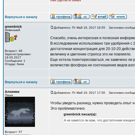
Как сделать заказ
Вернуться к началу
greenbrick
Добавлено: Пт Май 19, 2017 16:55
Заголовок сообще
Новенький
Спасибо, очень интересная и полезная информ
В исследовании использовано три удобрения с 2
достаточная концентрация для 20-10-20 действит
Возраст: 46
величину и цветение стрепса это не повлияло.
Зарегистрирован:
19.05.2017
Еще хотела поинтересоваться, не замечено ли р
Сообщения: 1
Откуда: Киев
количество фосфора ни соотношение видов азот
Вернуться к началу
Алхимик
Добавлено: Пт Май 19, 2017 17:50
Заголовок сообще
Паша
Чтобы увидеть разницу, нужно проводить опыт н
Это проблематично.
greenbrick писал(а):
А не кажется ли вам, что достаточная концен
Возраст: 57