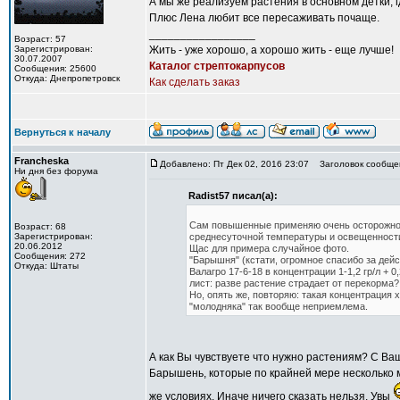
А мы же реализуем растения в основном детки, 
Плюс Лена любит все пересаживать почаще.
_________________
Возраст: 57
Зарегистрирован:
Жить - уже хорошо, а хорошо жить - еще лучше!
30.07.2007
Каталог стрептокарпусов
Сообщения: 25600
Откуда: Днепропетровск
Как сделать заказ
Вернуться к началу
Francheska
Добавлено: Пт Дек 02, 2016 23:07
Заголовок сообще
Ни дня без форума
Radist57 писал(а):
Сам повышенные применяю очень осторожно. 
Возраст: 68
Зарегистрирован:
среднесуточной температуры и освещенности
20.06.2012
Щас для примера случайное фото.
Сообщения: 272
"Барышня" (кстати, огромное спасибо за дейс
Откуда: Штаты
Валагро 17-6-18 в концентрации 1-1,2 гр/л + 
лист: разве растение страдает от перекорма?
Но, опять же, повторяю: такая концентрация 
"молодняка" так вообще неприемлема.
А как Вы чувствуете что нужно растениям? С В
Барышень, которые по крайней мере несколько м
же условиях. Иначе ничего сказать нельзя. Увы