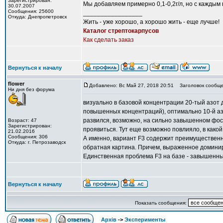
Зарегистрирован:
Мы добавляем примерно 0,1-0,2г/л, но с каждым
30.07.2007
Сообщения: 25600
_________________
Откуда: Днепропетровск
Жить - уже хорошо, а хорошо жить - еще лучше!
Каталог стрептокарпусов
Как сделать заказ
Вернуться к началу
flower
Добавлено: Вс Май 27, 2018 20:51
Заголовок сообще
Ни дня без форума
визуально в базовой концентрации 20-тый азот 
повышенных концентраций), оптимально 10-й азот
развился, возможно, на сильно завышенном фос
Возраст: 47
Зарегистрирован:
проявиться. Тут еще возможно повлияло, в како
21.02.2016
Сообщения: 306
А именно, вариант F3 содержит преимущественн
Откуда: г. Петрозаводск
обратная картина. Причем, выраженное доминиро
Единственная проблема F3 на базе - завышенны
Вернуться к началу
Показать сообщения:
Архів
->
Эксперименты