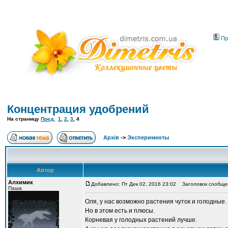
Пр
Концентрация удобрений
На страницу
Пред.
1
,
2
,
3
,
4
Архів
->
Эксперименты
Автор
Алхимик
Добавлено: Пт Дек 02, 2016 23:02
Заголовок сообще
Паша
Оля, у нас возможно растения чуток и голодные.
Но в этом есть и плюсы.
Корневая у голодных растений лучше.