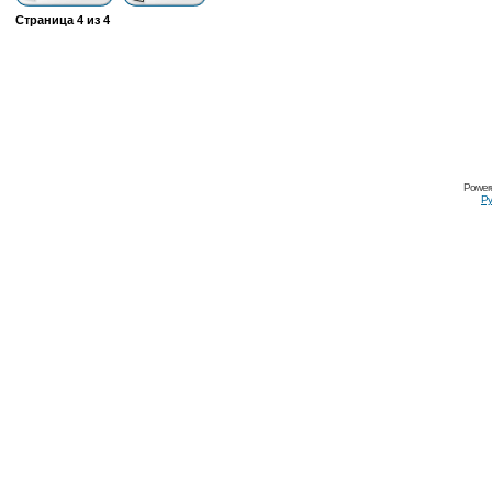
Страница
4
из
4
Power
Ру