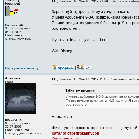
Tatka_ny
Добавлено: Чт Фев 16, 2017 21:59
Заголовок сообще
Новенький
Здравствуйте, прочла тему и хочу спросить.
У меня удобрение 9-3-6, жидкое, какая концент
По инструкции получается 0,3 на литр. Я так р
Возраст: 46
растворе стоят.
Зарегистрирован:
06.01.2016
_________________
Сообщения: 1
Откуда: New York
If you can dream it, you can do it.
Walt Disney
Вернуться к началу
Алхимик
Добавлено: Пт Фев 17, 2017 11:08
Заголовок сообще
Паша
Tatka_ny писал(а):
У меня удобрение 9-3-6, жидкое, какая конце
По инструкции получается 0,3 на литр. Я та
растворе стоят.
Нормально.
Возраст: 57
_________________
Зарегистрирован:
30.07.2007
Жить - уже хорошо, а хорошо жить - еще лучше!
Сообщения: 25600
Каталог стрептокарпусов
Откуда: Днепропетровск