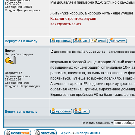
Зарегистрирован:
Мы добавляем примерно 0,1-0,2г/л, но с каждым
30.07.2007
Сообщения: 25601
_________________
Откуда: Днепропетровск
Жить - уже хорошо, а хорошо жить - еще лучше!
Каталог стрептокарпусов
Как сделать заказ
Вернуться к началу
flower
Добавлено: Вс Май 27, 2018 20:51
Заголовок сообще
Ни дня без форума
визуально в базовой концентрации 20-тый азот 
повышенных концентраций), оптимально 10-й азот
развился, возможно, на сильно завышенном фос
Возраст: 47
Зарегистрирован:
проявиться. Тут еще возможно повлияло, в како
21.02.2016
Сообщения: 306
А именно, вариант F3 содержит преимущественн
Откуда: г. Петрозаводск
обратная картина. Причем, выраженное доминиро
Единственная проблема F3 на базе - завышенны
Вернуться к началу
Показать сообщения:
Архів
->
Эксперименты