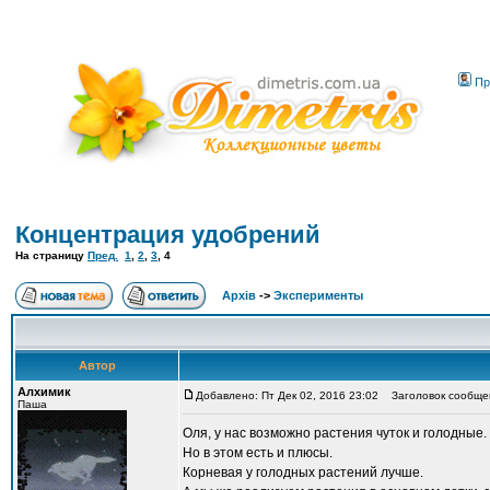
Пр
Концентрация удобрений
На страницу
Пред.
1
,
2
,
3
,
4
Архів
->
Эксперименты
Автор
Алхимик
Добавлено: Пт Дек 02, 2016 23:02
Заголовок сообще
Паша
Оля, у нас возможно растения чуток и голодные.
Но в этом есть и плюсы.
Корневая у голодных растений лучше.