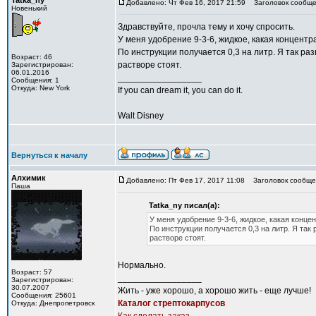
Tatka_ny
Добавлено: Чт Фев 16, 2017 21:59
Заголовок сообще
Новенький
Здравствуйте, прочла тему и хочу спросить.
У меня удобрение 9-3-6, жидкое, какая концент
По инструкции получается 0,3 на литр. Я так р
Возраст: 46
растворе стоят.
Зарегистрирован:
06.01.2016
_________________
Сообщения: 1
Откуда: New York
If you can dream it, you can do it.
Walt Disney
Вернуться к началу
Алхимик
Добавлено: Пт Фев 17, 2017 11:08
Заголовок сообще
Паша
Tatka_ny писал(а):
У меня удобрение 9-3-6, жидкое, какая конце
По инструкции получается 0,3 на литр. Я та
растворе стоят.
Нормально.
Возраст: 57
_________________
Зарегистрирован:
30.07.2007
Жить - уже хорошо, а хорошо жить - еще лучше!
Сообщения: 25601
Каталог стрептокарпусов
Откуда: Днепропетровск