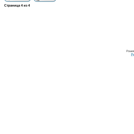
Страница
4
из
4
Power
Ру