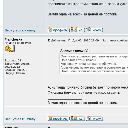
сравнивая с контролями стало ясно, что им хуже
_________________
Земля одна на всех и за ценой не постоим!
Вернуться к началу
Francheska
Добавлено: Пт Дек 02, 2016 23:09
Заголовок сообще
Ни дня без форума
Алхимик писал(а):
Оля, у нас возможно растения чуток и голодн
Но в этом есть и плюсы.
Возраст: 68
Зарегистрирован:
Корневая у голодных растений лучше.
20.06.2012
А мы же реализуем растения в основном детк
Сообщения: 272
Плюс Лена любит все пересаживать почаще.
Откуда: Штаты
А, ну тогда понятно. Я свои бывает по много ме
Фу, слава Богу эксперимент не надо ставить
_________________
Земля одна на всех и за ценой не постоим!
Вернуться к началу