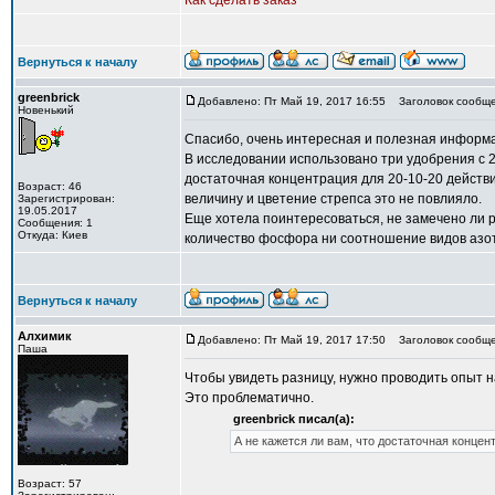
Как сделать заказ
Вернуться к началу
greenbrick
Добавлено: Пт Май 19, 2017 16:55
Заголовок сообще
Новенький
Спасибо, очень интересная и полезная информ
В исследовании использовано три удобрения с 2
достаточная концентрация для 20-10-20 действит
Возраст: 46
величину и цветение стрепса это не повлияло.
Зарегистрирован:
19.05.2017
Еще хотела поинтересоваться, не замечено ли р
Сообщения: 1
Откуда: Киев
количество фосфора ни соотношение видов азот
Вернуться к началу
Алхимик
Добавлено: Пт Май 19, 2017 17:50
Заголовок сообще
Паша
Чтобы увидеть разницу, нужно проводить опыт н
Это проблематично.
greenbrick писал(а):
А не кажется ли вам, что достаточная концен
Возраст: 57