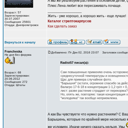
А мы же реализуем растения в основном детки, 
Плюс Лена любит все пересаживать почаще.
_________________
Возраст: 57
Зарегистрирован:
Жить - уже хорошо, а хорошо жить - еще лучше!
30.07.2007
Каталог стрептокарпусов
Сообщения: 25601
Откуда: Днепропетровск
Как сделать заказ
Вернуться к началу
Francheska
Добавлено: Пт Дек 02, 2016 23:07
Заголовок сообще
Ни дня без форума
Radist57 писал(а):
Сам повышенные применяю очень осторожно. 
Возраст: 68
Зарегистрирован:
среднесуточной температуры и освещенности
20.06.2012
Щас для примера случайное фото.
Сообщения: 272
"Барышня" (кстати, огромное спасибо за дейс
Откуда: Штаты
Валагро 17-6-18 в концентрации 1-1,2 гр/л + 
лист: разве растение страдает от перекорма?
Но, опять же, повторяю: такая концентрация 
"молодняка" так вообще неприемлема.
А как Вы чувствуете что нужно растениям? С В
Барышень, которые по крайней мере несколько м
же условиях. Иначе ничего сказать нельзя. Увы