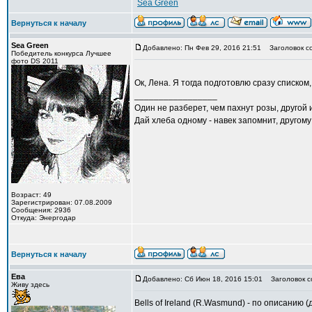
Sea Green
Вернуться к началу
Sea Green
Добавлено: Пн Фев 29, 2016 21:51
Заголовок с
Победитель конкурса Лучшее
фото DS 2011
Ок, Лена. Я тогда подготовлю сразу списком
_________________
Один не разберет, чем пахнут розы, другой 
Дай хлеба одному - навек запомнит, другому
Возраст: 49
Зарегистрирован: 07.08.2009
Сообщения: 2936
Откуда: Энергодар
Вернуться к началу
Ева
Добавлено: Сб Июн 18, 2016 15:01
Заголовок с
Живу здесь
Bells of Ireland (R.Wasmund) - по описанию 