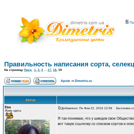
Пр
Правильность написания сорта, селекц
На страницу
Пред.
1
,
2
,
3
...
17
,
18
,
19
Архів
->
Dimetris.ru
Автор
Ева
Добавлено: Пн Фев 22, 2016 13:59
Заголовок с
Живу здесь
Я так понимаю, что у шведов свое Общество 
вот такую ссылочку со списком сортов и оп