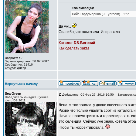
Ева писал(а):
Гюйс Гардемарина (J.Eyerdom) - ???
Да уж!..
Спасибо, что заметили. Исправила.
_________________
Каталог DS-Бегоний
Как сделать заказ
Возраст: 50
Зарегистрирован: 30.07.2007
Сообщения: 21416
Откуда: Днепр
Вернуться к началу
Sea Green
Добавлено: Сб Фев 27, 2016 16:50
Заголовок с
Победитель конкурса Лучшее
фото DS 2011
Лена, я так поняла, у давно внесенного в к
Разве что только удалить сорт из каталога 
Начала просматривать и корректировать сво
это селекция. Сейчас уже знаю, хотела отра
чтобы ты корректировала.
_________________