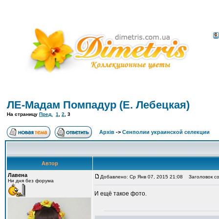
ЛЕ-Мадам Помпадур (Е. Лебецкая)
На страницу
Пред.
1
,
2
,
3
Архів
->
Сенполии украинской селекции
Автор
Лавена
Добавлено: Ср Янв 07, 2015 21:08
Заголовок со
Ни дня без форума
И ещё такое фото.