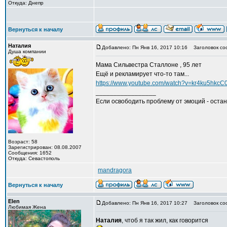
Откуда: Днепр
Вернуться к началу
Наталия
Добавлено: Пн Янв 16, 2017 10:16
Заголовок со
Душа компании
Мама Сильвестра Сталлоне , 95 лет
Ещё и рекламирует что-то там...
https://www.youtube.com/watch?v=kr4ku5hkcC0
_________________
Если освободить проблему от эмоций - остан
Возраст: 58
Зарегистрирован: 08.08.2007
Сообщения: 1652
Откуда: Севастополь
mandragora
Вернуться к началу
Elen
Добавлено: Пн Янв 16, 2017 10:27
Заголовок со
Любимая Жена
Наталия
, чтоб я так жил, как говорится