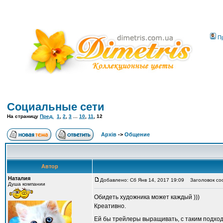
П
Социальные сети
На страницу
Пред.
1
,
2
,
3
...
10
,
11
,
12
Архів
->
Общение
Автор
Наталия
Добавлено: Сб Янв 14, 2017 19:09
Заголовок со
Душа компании
Обидеть художника может каждый )))
Креативно.
Ей бы трейлеры выращивать, с таким подхо