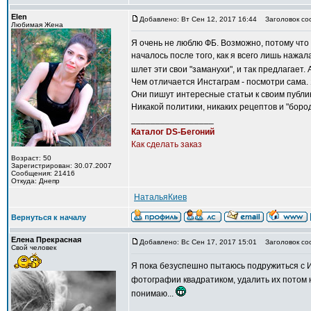
Elen
Добавлено: Вт Сен 12, 2017 16:44
Заголовок со
Любимая Жена
Я очень не люблю ФБ. Возможно, потому что 
началось после того, как я всего лишь нажала
шлет эти свои "заманухи", и так предлагает.
Чем отличается Инстаграм - посмотри сама. 
Они пишут интересные статьи к своим публи
Никакой политики, никаких рецептов и "боро
_________________
Каталог DS-Бегоний
Как сделать заказ
Возраст: 50
Зарегистрирован: 30.07.2007
Сообщения: 21416
Откуда: Днепр
НатальяКиев
Вернуться к началу
Елена Прекрасная
Добавлено: Вс Сен 17, 2017 15:01
Заголовок со
Свой человек
Я пока безуспешно пытаюсь подружиться с 
фотографии квадратиком, удалить их потом
понимаю...