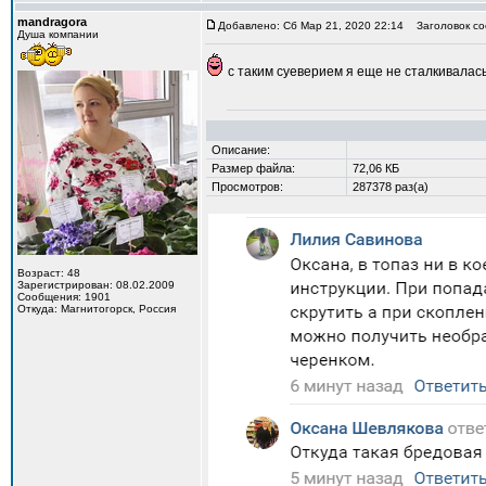
mandragora
Добавлено: Сб Мар 21, 2020 22:14
Заголовок со
Душа компании
с таким суеверием я еще не сталкивалась
Описание:
Размер файла:
72,06 КБ
Просмотров:
287378 раз(а)
Возраст: 48
Зарегистрирован: 08.02.2009
Сообщения: 1901
Откуда: Магнитогорск, Россия