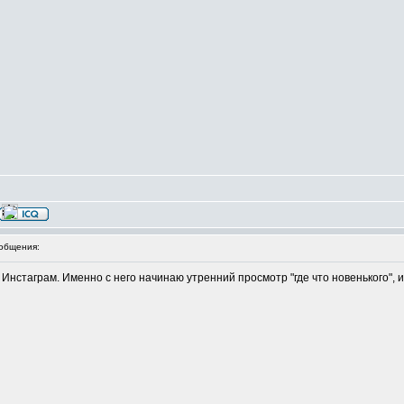
общения:
нстаграм. Именно с него начинаю утренний просмотр "где что новенького", 