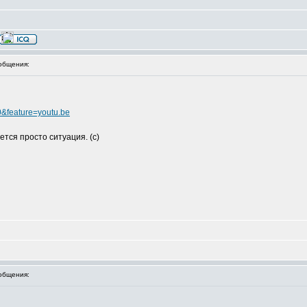
общения:
&feature=youtu.be
ется просто ситуация. (с)
общения: