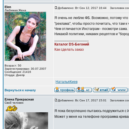
Elen
Добавлено: Вт Сен 12, 2017 16:44
Заголовок со
Любимая Жена
Я очень не люблю ФБ. Возможно, потому что 
"реклама", чтобы просто почитать, что там к 
Чем отличается Инстаграм - посмотри сама. 
Никакой политики, никаких рецептов и "боро
_________________
Каталог DS-Бегоний
Как сделать заказ
Возраст: 50
Зарегистрирован: 30.07.2007
Сообщения: 21416
Откуда: Днепр
НатальяКиев
Вернуться к началу
Елена Прекрасная
Добавлено: Вс Сен 17, 2017 15:01
Заголовок со
Свой человек
Я пока безуспешно пытаюсь подружиться с И
Может у меня на телефоне программа кривая 