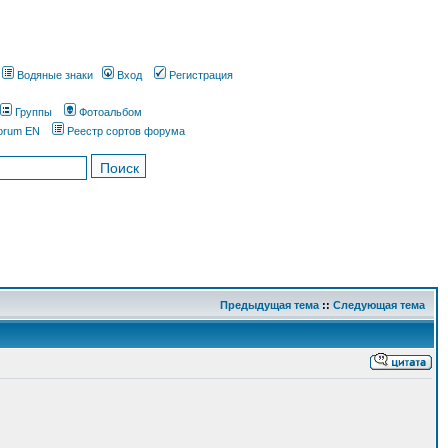
Водяные знаки
Вход
Регистрация
Группы
Фотоальбом
orum EN
Реестр сортов форума
Предыдущая тема
::
Следующая тема