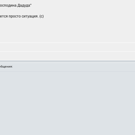
"господина Дадуда"
ется просто ситуация. (с)
общения: