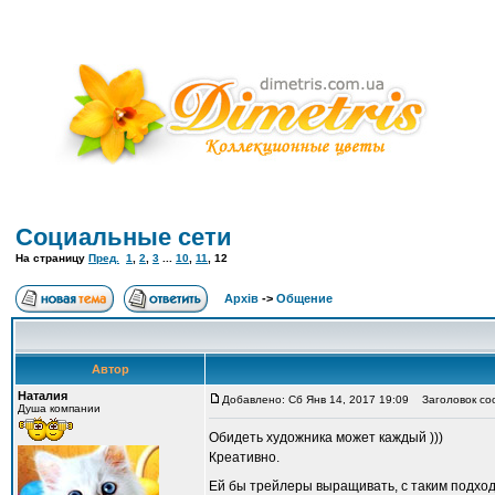
Социальные сети
На страницу
Пред.
1
,
2
,
3
...
10
,
11
,
12
Архів
->
Общение
Автор
Наталия
Добавлено: Сб Янв 14, 2017 19:09
Заголовок со
Душа компании
Обидеть художника может каждый )))
Креативно.
Ей бы трейлеры выращивать, с таким подхо