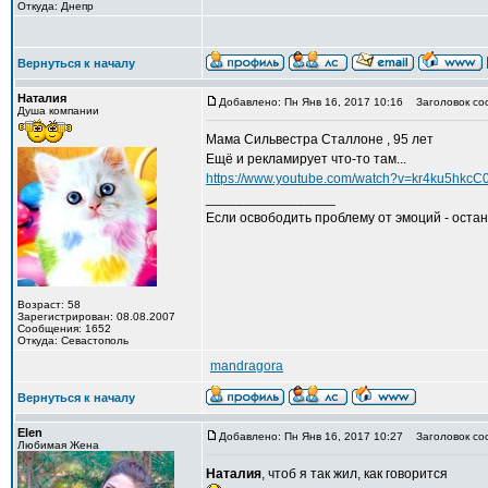
Откуда: Днепр
Вернуться к началу
Наталия
Добавлено: Пн Янв 16, 2017 10:16
Заголовок со
Душа компании
Мама Сильвестра Сталлоне , 95 лет
Ещё и рекламирует что-то там...
https://www.youtube.com/watch?v=kr4ku5hkcC0
_________________
Если освободить проблему от эмоций - остан
Возраст: 58
Зарегистрирован: 08.08.2007
Сообщения: 1652
Откуда: Севастополь
mandragora
Вернуться к началу
Elen
Добавлено: Пн Янв 16, 2017 10:27
Заголовок со
Любимая Жена
Наталия
, чтоб я так жил, как говорится