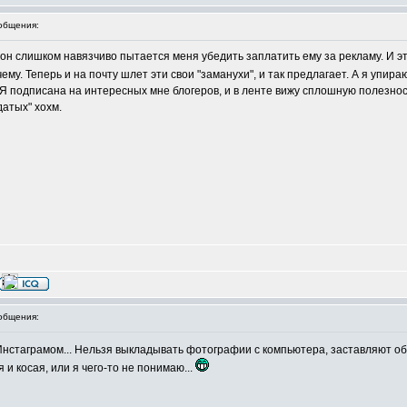
общения:
он слишком навязчиво пытается меня убедить заплатить ему за рекламу. И это
чему. Теперь и на почту шлет эти свои "заманухи", и так предлагает. А я упира
Я подписана на интересных мне блогеров, и в ленте вижу сплошную полезнос
датых" хохм.
общения:
нстаграмом... Нельзя выкладывать фотографии с компьютера, заставляют об
и косая, или я чего-то не понимаю...