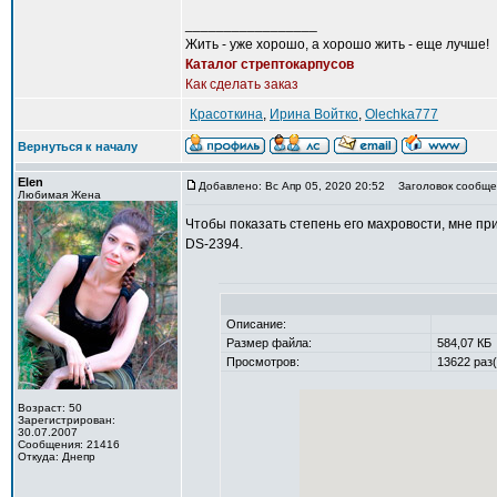
_________________
Жить - уже хорошо, а хорошо жить - еще лучше!
Каталог стрептокарпусов
Как сделать заказ
Красоткина
,
Ирина Войтко
,
Olechka777
Вернуться к началу
Elen
Добавлено: Вс Апр 05, 2020 20:52
Заголовок сообще
Любимая Жена
Чтобы показать степень его махровости, мне пр
DS-2394.
Описание:
Размер файла:
584,07 КБ
Просмотров:
13622 раз(
Возраст: 50
Зарегистрирован:
30.07.2007
Сообщения: 21416
Откуда: Днепр