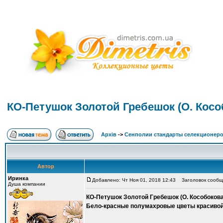
КО-Петушок Золотой Гребешок (О. Косо
Архів
->
Сенполии стандарты селекционеро
Автор
Иринка
Добавлено: Чт Ноя 01, 2018 12:43
Заголовок сообще
Душа компании
КО-Петушок Золотой Гребешок (О. Кособокова
Бело-красные полумахровые цветы красивой 