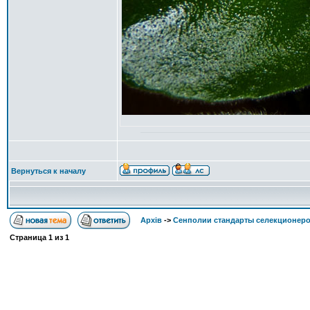
Вернуться к началу
Архів
->
Сенполии стандарты селекционеро
Страница
1
из
1