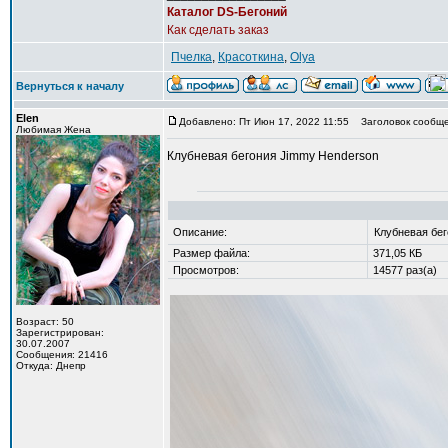
Каталог DS-Бегоний
Как сделать заказ
Пчелка
,
Красоткина
,
Olya
Вернуться к началу
Elen
Добавлено: Пт Июн 17, 2022 11:55
Заголовок сообще
Любимая Жена
Клубневая бегония Jimmy Henderson
Описание:
Клубневая бе
Размер файла:
371,05 КБ
Просмотров:
14577 раз(а)
Возраст: 50
Зарегистрирован:
30.07.2007
Сообщения: 21416
Откуда: Днепр