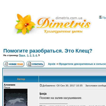
Пр
Помогите разобраться. Это Клещ?
На страницу
Пред.
1
,
2
,
3
,
4
,
5
Архів
->
Вредители декоративных и сельск
Автор
Алхимик
Добавлено: Сб Сен 30, 2017 10:35
Заголовок сообще
Паша
ljusja
Похоже на залив-засушивание.
_________________