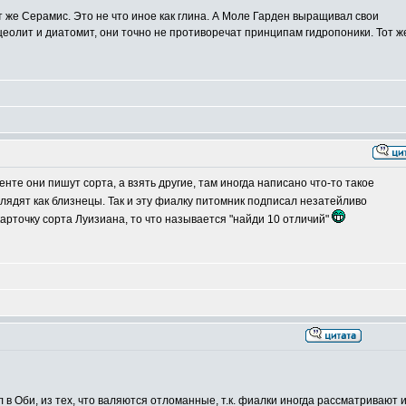
т же Серамис. Это не что иное как глина. А Моле Гарден выращивал свои
цеолит и диатомит, они точно не противоречат принципам гидропоники. Тот ж
те они пишут сорта, а взять другие, там иногда написано что-то такое
лядят как близнецы. Так и эту фиалку питомник подписал незатейливо
карточку сорта Луизиана, то что называется "найди 10 отличий"
л в Оби, из тех, что валяются отломанные, т.к. фиалки иногда рассматривают и