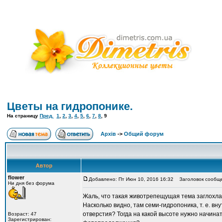
Цветы на гидропонике.
На страницу
Пред.
1
,
2
,
3
,
4
,
5
,
6
,
7
,
8
,
9
Архів
->
Общий форум
Автор
flower
Добавлено: Пт Июн 10, 2016 16:32
Заголовок сообще
Ни дня без форума
Жаль, что такая животрепещущая тема заглохла. 
Насколько видно, там семи-гидропоника, т. е. в
отверстия? Тогда на какой высоте нужно начинат
Возраст: 47
Зарегистрирован: