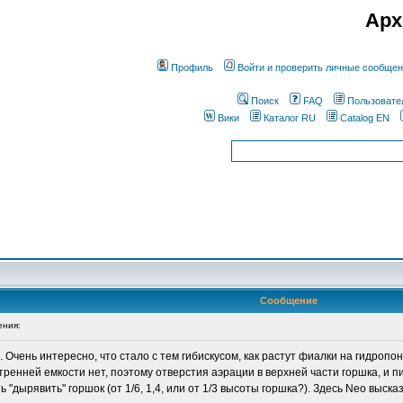
Арх
Профиль
Войти и проверить личные сообще
Поиск
FAQ
Пользовате
Вики
Каталог RU
Catalog EN
Сообщение
ния:
Очень интересно, что стало с тем гибискусом, как растут фиалки на гидропон
нутренней емкости нет, поэтому отверстия аэрации в верхней части горшка, и 
ь "дырявить" горшок (от 1/6, 1,4, или от 1/3 высоты горшка?). Здесь Neo выс