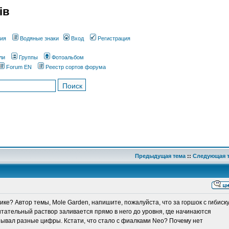
ів
ния
Водяные знаки
Вход
Регистрация
ли
Группы
Фотоальбом
Forum EN
Реестр сортов форума
Предыдущая тема
::
Следующая 
ике? Автор темы, Mole Garden, напишите, пожалуйста, что за горшок с гибиск
питательный раствор заливается прямо в него до уровня, где начинаются
казывал разные цифры. Кстати, что стало с фиалками Neo? Почему нет