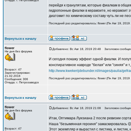
Откуда: г. Петрозаводск
перейдя к гранулятам, которые фиалкам в общем
гидропонные фиалки в керамзите, но керамзит э
диатомит по химическому составу чуть ли не пес
Последний раз редактировалось: flower (Пн Авг 19, 2019 
Вернуться к началу
flower
Добавлено: Вс Авг 18, 2019 20:48
Заголовок сообще
Ни дня без форума
И сегодня покажу эффект одной фиалки. И попутн
конспиративное навроде "белая" или "синяя" и т.
Возраст: 47
http://www.kwekerijdebunder.nl/images/paulia/gefr
Зарегистрирован:
21.02.2016
Последний раз редактировалось: flower (Пн Авг 19, 2019 
Сообщения: 306
Откуда: г. Петрозаводск
Вернуться к началу
flower
Добавлено: Вс Авг 18, 2019 21:08
Заголовок сообще
Ни дня без форума
Итак, Оптимара Луизиана 2 после ревизии сорт
Наша "безымянная героиня" замаскировалась 😊
Возраст: 47
Этот экземпляр и вырастил с листика, и листик, 