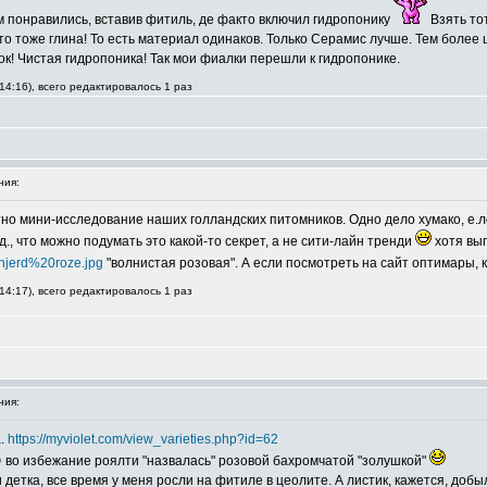
 понравились, вставив фитиль, де факто включил гидропонику
Взять то
то тоже глина! То есть материал одинаков. Только Серамис лучше. Тем более 
ок! Чистая гидропоника! Так мои фиалки перешли к гидропонике.
14:16), всего редактировалось 1 раз
ния:
о мини-исследование наших голландских питомников. Одно дело хумако, е.лен
д., что можно подумать это какой-то секрет, а не сити-лайн тренди
хотя выг
anjerd%20roze.jpg
"волнистая розовая". А если посмотреть на сайт оптимары, 
14:17), всего редактировалось 1 раз
ния:
а.
https://myviolet.com/view_varieties.php?id=62
 во избежание роялти "назвалась" розовой бахромчатой "золушкой"
и детка, все время у меня росли на фитиле в цеолите. А листик, кажется, добы