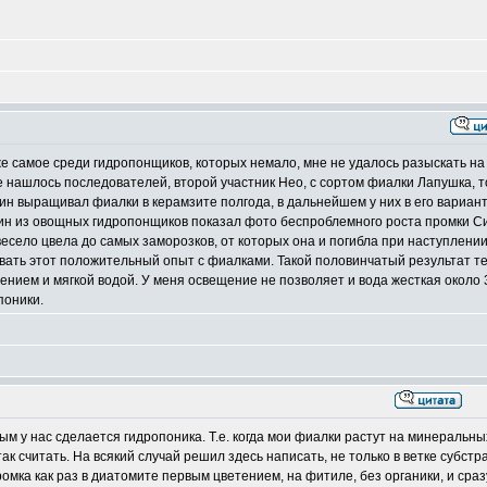
е самое среди гидропонщиков, которых немало, мне не удалось разыскать на
е нашлось последователей, второй участник Нео, с сортом фиалки Лапушка, 
тин выращивал фиалки в керамзите полгода, в дальнейшем у них в его вариан
один из овощных гидропонщиков показал фото беспроблемного роста промки С
есело цвела до самых заморозков, от которых она и погибла при наступлени
овать этот положительный опыт с фиалками. Такой половинчатый результат т
нием и мягкой водой. У меня освещение не позволяет и вода жесткая около 
поники.
ым у нас сделается гидропоника. Т.е. когда мои фиалки растут на минеральны
ак считать. На всякий случай решил здесь написать, не только в ветке субстр
ромка как раз в диатомите первым цветением, на фитиле, без органики, и сраз