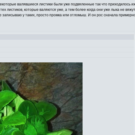
некоторые валявшиеся листики были уже подвяленные так что приходилось и
 тех листиков, которые валяются уже, а тем более когда они уже лыка не вяжут
е записываю у таких, просто промка или отломыш. И он рос сначала примерно