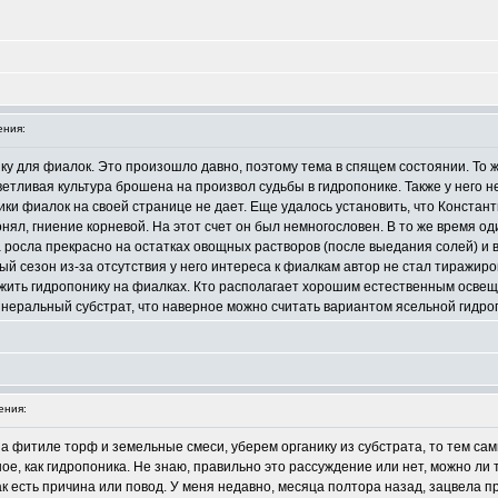
ния:
ку для фиалок. Это произошло давно, поэтому тема в спящем состоянии. То ж
етливая культура брошена на произвол судьбы в гидропонике. Также у него н
ики фиалок на своей странице не дает. Еще удалось установить, что Констан
нял, гниение корневой. На этот счет он был немногословен. В то же время 
осла прекрасно на остатках овощных растворов (после выедания солей) и в
ый сезон из-за отсутствия у него интереса к фиалкам автор не стал тиражир
жить гидропонику на фиалках. Кто располагает хорошим естественным освеще
неральный субстрат, что наверное можно считать вариантом ясельной гидро
ения:
на фитиле торф и земельные смеси, уберем органику из субстрата, то тем сам
ое, как гидропоника. Не знаю, правильно это рассуждение или нет, можно ли т
ак есть причина или повод. У меня недавно, месяца полтора назад, зацвела п