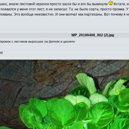
шанс, иначе листовой черенок просто засох бы и его бы выкинули
Кстати, 
оявился у меня этот лист, я не записал. Т.к. не было сорта, просто промка. У
бломаны. Это вообще неизвестно. И они молчат как партизаны. Вот почему я н
WP_20190408_002 (2).jpg
 промок с листиков выросших на фитиле в цеолите
а)