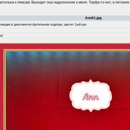
вательна к люксам. Выходит она гидропонная у меня. Торфа-то нет, и питание
Ann01.jpg
лландии в диатомитно-фитильном подпоре, цветет 1ый раз
а)