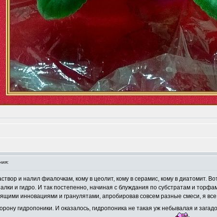
ния:
твор и налил фиалочкам, кому в цеолит, кому в серамис, кому в диатомит. Во
алки и гидро. И так постепенно, начиная с блуждания по субстратам и торфам
ящими инновациями и гранулятами, апробировав совсем разные смеси, я все ж
орону гидропоники. И оказалось, гидропоника не такая уж небывалая и зага