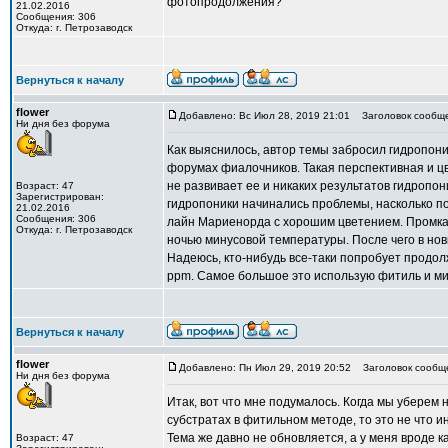
фотопродолжения?
21.02.2016
Сообщения: 306
Откуда: г. Петрозаводск
Вернуться к началу
flower
Добавлено: Вс Июл 28, 2019 21:01
Заголовок сообще
Ни дня без форума
Как выяснилось, автор темы забросил гидропони
форумах фиалочников. Такая перспективная и цв
не развивает ее и никаких результатов гидропон
Возраст: 47
Зарегистрирован:
гидропоники начинались проблемы, насколько по
21.02.2016
Сообщения: 306
лайн Мариенорда с хорошим цветением. Промка р
Откуда: г. Петрозаводск
ночью минусовой температуры. После чего в нов
Надеюсь, кто-нибудь все-таки попробует продол
ppm. Самое большое это использую фитиль и ми
Вернуться к началу
flower
Добавлено: Пн Июл 29, 2019 20:52
Заголовок сообщ
Ни дня без форума
Итак, вот что мне подумалось. Когда мы уберем 
субстратах в фитильном методе, то это не что ин
Тема же давно не обновляется, а у меня вроде к
Возраст: 47