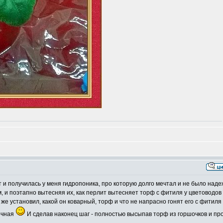
т и получилась у меня гидропоника, про которую долго мечтал и не было наде
, и поэтапно вытесняя их, как перлит вытесняет торф с фитиля у цветоводов
е установил, какой он коварный, торф и что не напрасно гонят его с фитиля
дочная
И сделав наконец шаг - полностью высыпав торф из горшочков и пр