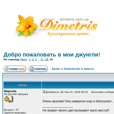
Добро пожаловать в мои джунгли!
На страницу
Пред.
1
,
2
,
3
...
17
,
18
,
19
Архів
->
Знакомство и хвасты
Автор
Magnolia
Добавлено: Вс Ноя 11, 2018 00:22
Заголовок сообще
Ни дня без форума
Очень красиво! Она наверное еще и благоухает..
_________________
Возраст: 57
Не бывает много цветов,бывает мало места!!!
Зарегистрирован: