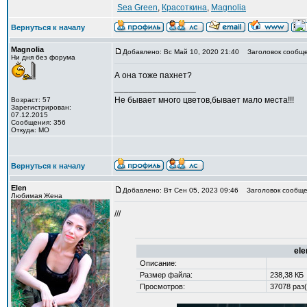
Sea Green
,
Красоткина
,
Magnolia
Вернуться к началу
Magnolia
Добавлено: Вс Май 10, 2020 21:40
Заголовок сообще
Ни дня без форума
А она тоже пахнет?
_________________
Не бывает много цветов,бывает мало места!!!
Возраст: 57
Зарегистрирован:
07.12.2015
Сообщения: 356
Откуда: МО
Вернуться к началу
Elen
Добавлено: Вт Сен 05, 2023 09:46
Заголовок сообще
Любимая Жена
///
ele
Описание:
Размер файла:
238,38 КБ
Просмотров:
37078 раз(