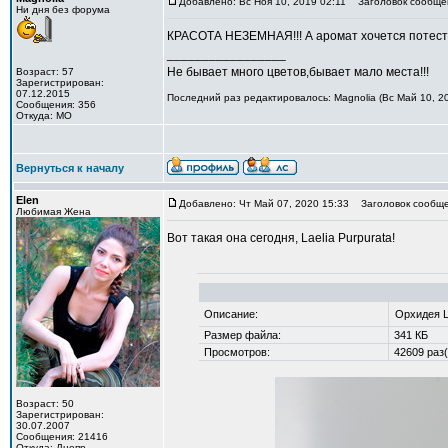
Добавлено: Вс Ноя 10, 2019 02:11
Заголовок сообще
Ни дня без форума
КРАСОТА НЕЗЕМНАЯ!!! А аромат хочется потести
_________________
Не бывает много цветов,бывает мало места!!!
Возраст: 57
Зарегистрирован:
07.12.2015
Последний раз редактировалось: Magnolia (Вс Май 10, 20
Сообщения: 356
Откуда: МО
Вернуться к началу
Elen
Добавлено: Чт Май 07, 2020 15:33
Заголовок сообщен
Любимая Жена
Вот такая она сегодня, Laelia Purpurata!
Описание:
Орхидея La
Размер файла:
341 КБ
Просмотров:
42609 раз(
Возраст: 50
Зарегистрирован:
30.07.2007
Сообщения: 21416
Откуда: Днепр