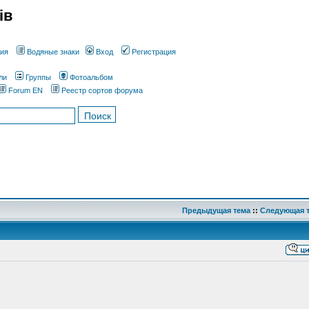
ів
ния
Водяные знаки
Вход
Регистрация
ли
Группы
Фотоальбом
Forum EN
Реестр сортов форума
Предыдущая тема
::
Следующая 