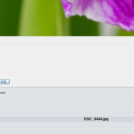
ния:
DSC_9444.jpg