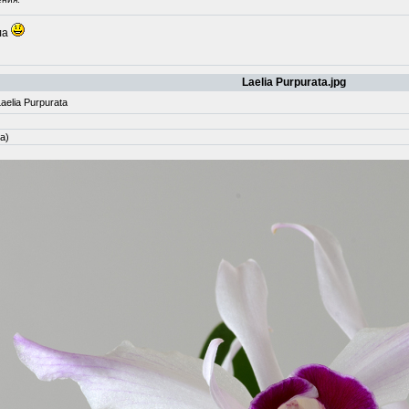
ла
Laelia Purpurata.jpg
elia Purpurata
а)