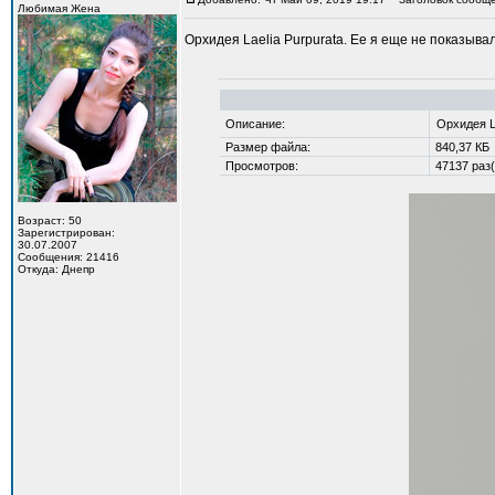
Любимая Жена
Орхидея Laelia Purpurata. Ее я еще не показыва
Описание:
Орхидея La
Размер файла:
840,37 КБ
Просмотров:
47137 раз(
Возраст: 50
Зарегистрирован:
30.07.2007
Сообщения: 21416
Откуда: Днепр