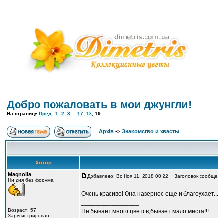
Добро пожаловать в мои джунгли!
На страницу
Пред.
1
,
2
,
3
...
17
,
18
,
19
Архів
->
Знакомство и хвасты
Автор
Magnolia
Добавлено: Вс Ноя 11, 2018 00:22
Заголовок сообще
Ни дня без форума
Очень красиво! Она наверное еще и благоухает..
_________________
Возраст: 57
Не бывает много цветов,бывает мало места!!!
Зарегистрирован: