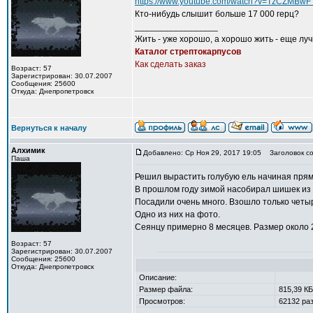
https://www.youtube.com/watch?v=TzCZMBwF
Кто-нибудь слышит больше 17 000 герц?
_________________
Жить - уже хорошо, а хорошо жить - еще лу
Каталог стрептокарпусов
Как сделать заказ
Возраст: 57
Зарегистрирован: 30.07.2007
Сообщения: 25600
Откуда: Днепропетровск
Вернуться к началу
Алхимик
Добавлено: Ср Ноя 29, 2017 19:05
Заголовок со
Паша
Решил вырастить голубую ель начиная прям
В прошлом году зимой насобирал шишек из 
Посадили очень много. Взошло только четы
Одно из них на фото.
Сеянцу примерно 8 месяцев. Размер около 2
Возраст: 57
Зарегистрирован: 30.07.2007
Сообщения: 25600
Откуда: Днепропетровск
Описание:
Размер файла:
815,39 КБ
Просмотров:
62132 раз