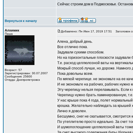
Сейчас строим дом в Подмосковье. Останови
Вернуться к началу
Алхимик
Добавлено: Пн Июн 17, 2019 17:51
Заголовок с
Паша
Алена, добрый день.
Все отлично пока.
Задували сухими способом.
Но на горизонтальные плоскости задували б
Т.е. расход целлюлозной ваты на вертикаль
Мокрый способ лучше, но дороже. Намного 
Возраст: 57
Зарегистрирован: 30.07.2007
Пока довольны всем.
Сообщения: 25600
По мягкой черепице. не экономьте на ее кач
Откуда: Днепропетровск
И не экономьте на рабочих, рабочих нужно 
Эту черепицу нельзя переламывать. Если к п
Черепицу нужно брать ламинированную, т.е
У нас крыше пока 4 года, полет нормальный
крошка. Желательно наблюдать за крышей х
Лично я доволен.
Бесшумно, снег не скатывается, смотрится 
По утеплителю просто идеально. За счет то
И шумопоглощение целлюлозной ваты тоже 
За счет высокого содержания буры (борная к