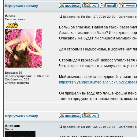
Вернуться к началу
Алена
Добавлено: Пн Июн 17, 2019 20:29
Заголовок с
Свой человек
Большое спасибо, Павел за такой развернут
А запаха никакого не было? И чердак не пер
Опасаюсь, не будет ли слишком большой сне
Дом строим в Подмосковье, в Воркуте нет лич
Строим дом каркасный, вопрос утеплителя 
Читаю про все варианты, минусы есть у всех
Возраст: 56
Зарегистрирован: 03.06.2008
Мой земляк рассчитал недорогой вариант ст
Сообщения: 569
https://zen.yandex.ru/media/id/5c7f8b2c23ba
Откуда: Воркута
Он пришел к выводу, что лучше крошка пено
тяжело предусмотреть возможность досыпан
Вернуться к началу
Алхимик
Добавлено: Сб Июн 22, 2019 19:33
Заголовок с
Паша