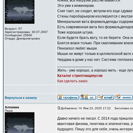
Алена, все нагрузки рассчитываются.
Это уже к инженерам.
Снег тает, не сходит, ветром его еще сдувае
Стены паробарьером изолируются с внутрен
Минеральная вата формальдегиды содержит
Есть современная вата без формальдегидов. 
Возраст: 57
Зарегистрирован: 30.07.2007
Тоже хорошая штука.
Сообщения: 25600
Если будете брать вату, то ее берите. Она н
Откуда: Днепропетровск
Боится влаги только. При скапливании влаг
Пеноизол любят мыши.
Мыши не живут только в целлюлозной вате и
Чердака в доме у нас нет. Система теплоиз
_________________
Жить - уже хорошо, а хорошо жить - еще лу
Каталог стрептокарпусов
Как сделать заказ
Вернуться к началу
Алхимик
Добавлено: Чт Янв 23, 2025 17:22
Заголовок со
Паша
Давно ничего не писал. С 2014 года пришло
квантовая физика, генетика и эпигенетика, 
будущего. Пишу это для себя, очень интере