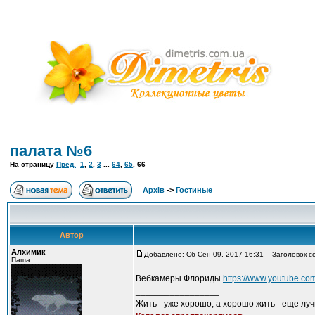
палата №6
На страницу
Пред.
1
,
2
,
3
...
64
,
65
,
66
Архів
->
Гостиные
Автор
Алхимик
Добавлено: Сб Сен 09, 2017 16:31
Заголовок с
Паша
Вебкамеры Флориды
https://www.youtube.
_________________
Жить - уже хорошо, а хорошо жить - еще лу