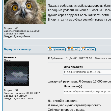
Паша, а собирали зимой, когда морозы был
Холодные условия не менее 1 месяца. Необ
Думаю через пару лет большая часть семян
В Карпатах на вырубках весной - ковер из 
Возраст: 46
Зарегистрирован: 13.11.2009
Сообщения: 530
Откуда: Донецк-Львов
Вернуться к началу
Алхимик
Добавлено: Пт Дек 08, 2017 21:57
Заголовок со
Паша
Uma писал(а):
Я слышу примерно до 17 600.
шикарный результат. Я больше 17 000 не сл
Uma писал(а):
Возраст: 57
ша, а собирали зимой, когда морозы
Зарегистрирован: 30.07.2007
Сообщения: 25600
Откуда: Днепропетровск
Да, зимой в феврале.
Я знаю, что нужно стратифицировать.
Собирал в городе в парке.