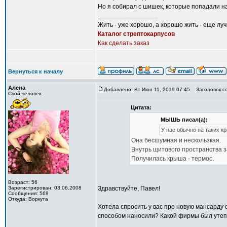
Но я собирал с шишек, которые попадали на
_________________
Жить - уже хорошо, а хорошо жить - еще лу
Каталог стрептокарпусов
Как сделать заказ
Вернуться к началу
Алена
Добавлено: Вт Июн 11, 2019 07:45
Заголовок с
Свой человек
Цитата:
МЫШЬ писал(а):
У нас обычно на таких к
Она бесшумная и нескользкая.
Внутрь щитового пространства з
Получилась крыша - термос.
Возраст: 56
Зарегистрирован: 03.06.2008
Здравствуйте, Павел!
Сообщения: 569
Откуда: Воркута
Хотела спросить у вас про новую мансарду 
способом наносили? Какой фирмы был утеп