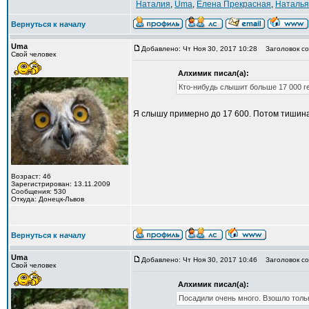
Наталия
,
Uma
,
Елена Прекрасная
,
Наталья
Вернуться к началу
Uma
Добавлено: Чт Ноя 30, 2017 10:28
Заголовок со
Свой человек
Алхимик писал(а):
Кто-нибудь слышит больше 17 000 г
Я слышу примерно до 17 600. Потом тишина
Возраст: 46
Зарегистрирован: 13.11.2009
Сообщения: 530
Откуда: Донецк-Львов
Вернуться к началу
Uma
Добавлено: Чт Ноя 30, 2017 10:46
Заголовок со
Свой человек
Алхимик писал(а):
Посадили очень много. Взошло толь