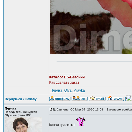
_________________
Каталог DS-Бегоний
Как сделать заказ
Пчелка
,
Olya
,
Miayka
Вернуться к началу
Пчелка
Добавлено: Сб Мар 07, 2020 13:58
Заголовок сообще
Победитель конкурсов
"Лучшее фото DS"
Какая красотка!
_________________