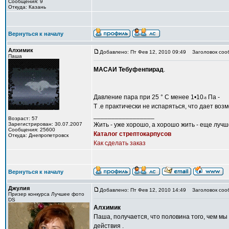
Сообщения: 9
Откуда: Казань
Вернуться к началу
Алхимик
Добавлено: Пт Фев 12, 2010 09:49
Заголовок соо
Паша
МАСАИ
Тебуфенпирад
.
Давление пара при 25 ° С менее 1•10
Па -
-8
Т .е практически не испаряться, что дает в
_________________
Возраст: 57
Зарегистрирован: 30.07.2007
Жить - уже хорошо, а хорошо жить - еще лучш
Сообщения: 25600
Каталог стрептокарпусов
Откуда: Днепропетровск
Как сделать заказ
Вернуться к началу
Джулия
Добавлено: Пт Фев 12, 2010 14:49
Заголовок соо
Призер конкурса Лучшее фото
DS
Алхимик
Паша, получается, что половина того, чем м
действия .