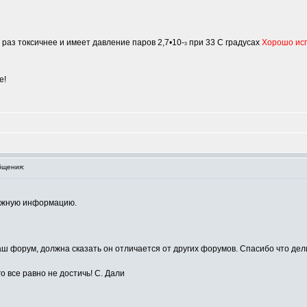
раз токсичнее и имеет давление паров 2,7•10-
при 33 С градусах
Хорошо исп
3
е!
бщения:
нужную информацию.
аш форум, должна сказать он отличается от других форумов. Спасибо что д
о все равно не достичь! С. Дали