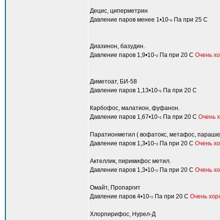
Децис, циперметрин
Давление паров менее 1•10-
Па при 25 С
6
Диазинон, базудин.
Давление паров 1,9•10-
Па при 20 С
Очень хо
2
Диметоат, БИ-58
Давление паров 1,13•10-
Па при 20 С
5
Карбофос, малатион, фуфанон.
Давление паров 1,67•10-
Па при 20 С
Очень х
2
Паратионметил ( вофатокс, метафос, парашю
Давление паров 1,3•10-
Па при 20 С
Очень хо
3
Актеллик, пиримифос метил.
Давление паров 1,3•10-
Па при 20 С
Очень хо
2
Омайт, Пропаргит
Давление паров 4•10-
Па при 20 С
Очень хор
2
Хлорпирифос, Нурел-Д