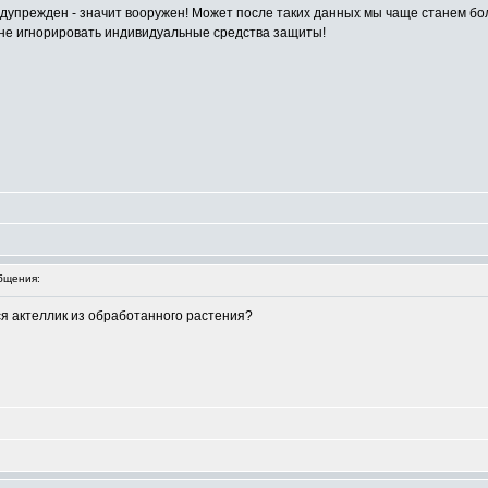
редупрежден - значит вооружен! Может после таких данных мы чаще станем б
 не игнорировать индивидуальные средства защиты!
бщения:
тся актеллик из обработанного растения?