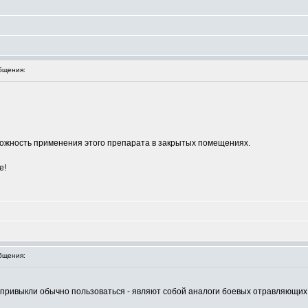
бщения:
озможность применения этого препарата в закрытых помещениях.
е!
бщения:
ы привыкли обычно пользоваться - являют собой аналоги боевых отравляющих