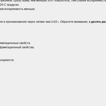
 физикой, сразу скажу, чем меньше этот показатель, тем слабее испаряемость
20 С градусах.
тем испаряемость меньше.
ия и проникновения через легкие чем 1•10-
. Обратите внимание, в
десять ра
3
мигационные свойста.
фумигационный свойства.
спаряются.