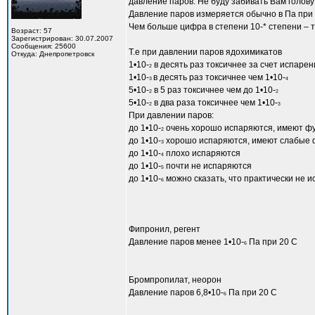
давление паров. Не буду забивать Вам голову
Давление паров измеряется обычно в Па при 
Чем больше цифра в степени 10-* степени – 
Возраст: 57
Зарегистрирован: 30.07.2007
Сообщения: 25600
Т.е при давлении паров ядохимикатов
Откуда: Днепропетровск
1•10-
в десять раз токсичнее за счет испарен
2
1•10-
в десять раз токсичнее чем 1•10-
3
4
5•10-
в 5 раз токсичнее чем до 1•10-
2
2
5•10-
в два раза токсичнее чем 1•10-
2
3
При давлении паров:
до 1•10-
очень хорошо испаряются, имеют фу
2
до 1•10-
хорошо испаряются, имеют слабые 
3
до 1•10-
плохо испаряются
4
до 1•10-
почти не испаряются
5
до 1•10-
можно сказать, что практически не и
6
Фипронил, регент
Давление паров менее 1•10-
Па при 20 С
6
Бромпропилат, неорон
Давление паров 6,8•10-
Па при 20 С
6