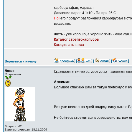
карбосульфан, маршал.
Давление паров 4.1•10-
Па при 25 С
5
Но!
его продукт разложения карбофуран в сто 
вещество.
_________________
Жить - уже хорошо, а хорошо жить - еще лучш
Каталог стрептокарпусов
Как сделать заказ
Вернуться к началу
Лясик
Добавлено: Пт Ноя 20, 2009 20:22
Заголовок соо
Созревший
Алхимик
Большое спасибо Вам за такую полезную и 
Вот уже несколько дней подряд сижу читаю В
_________________
Не бойтесь стремиться к совершенству, вам ег
Возраст: 42
Зарегистрирован: 18.11.2009