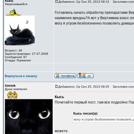
Кысь
Добавлено: Ср Сен 25, 2013 09:13
Заголовок соо
Укоренившийся
Готовлюсь начать обработку препаратами Вер
наименее вредны?А вот у Вертимека класс оп
могу я утром безбоязненно позволить домашн
Возраст: 46
Зарегистрирован: 27.07.2008
Сообщения: 97
Откуда: Германия
Вернуться к началу
himtek
Добавлено: Ср Сен 25, 2013 09:25
Заголовок соо
Душа компании
Кысь
Почитайте первый пост, там все подробно Па
Кысь писал(а):
могу я утром безбоязненно позволить
можете.