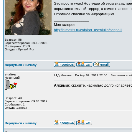
Это просто ужас! Но лучше об этом знать: п
опрыскивательный террор, а самое главное -
Огромное спасибо за информацию!
_________________
Моя галерея
http://dimetris.ru/catalog_user/julia/senpolii
Возраст: 58
Зарегистрирован: 26.10.2008
Сообщения: 2069
Откуда: г.Кривой Рог
Вернуться к началу
vitaliya
Добавлено: Пн Апр 09, 2012 22:56
Заголовок соо
Новенький
Алхимик
, скажите, насколько долго испаряе
Возраст: 43
Зарегистрирован: 09.04.2012
Сообщения: 1
Откуда: Донецк
Вернуться к началу