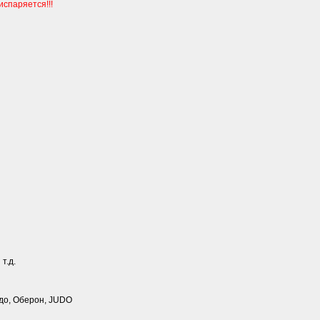
спаряется!!!
т.д.
до, Оберон, JUDO