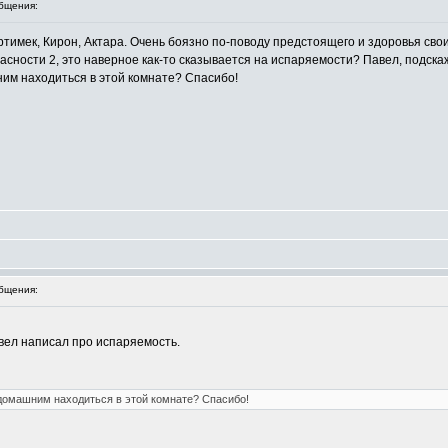
бщения:
тимек, Кирон, Актара. Очень боязно по-поводу предстоящего и здоровья сво
асности 2, это наверное как-то сказывается на испаряемости? Павел, подска
им находиться в этой комнате? Спасибо!
бщения:
вел написал про испаряемость.
 домашним находиться в этой комнате? Спасибо!