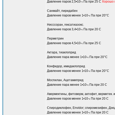
Давление паров 2,5•10-
Па при 25 С
Хорошо и
3
Санмайт, пиридабен
Давление паров менее 1•10-
Па при 20°С
6
Нисссоран, гексатиазокс.
Давление паров 3,4•10-
Па при 20 С
6
Перметрин
Давление паров 4,5•10-
Па при 25 С
5
Актара, тиаклоприд
Давление пара менее 1•10-
Па при 20°С
6
Конфидор, имидаклоприд
Давление паров менее 1•10-
Па при 20°С
6
Моспилан, Ацетамиприд
Давление пара менее 1•10-
Па при 20 С
6
Авермектины, фитоверм, актофит, вермитек. и 
Давление паров менее 1•10-
Па при 20 С
6
Спиродиклофен, Envidor; спиромезифен, Дзю
Давление паров менее 1•10-
Па при 20 С
5