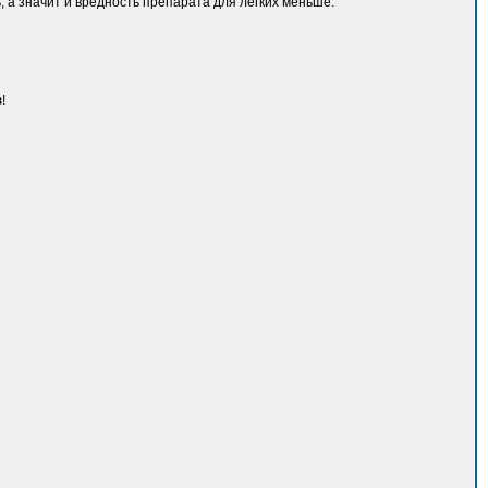
, а значит и вредность препарата для легких меньше.
з
!