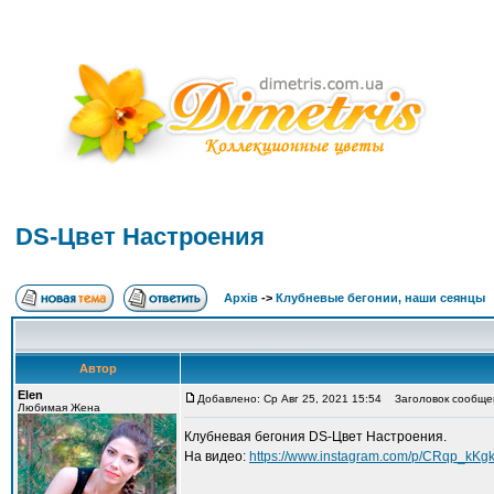
DS-Цвет Настроения
Архів
->
Клубневые бегонии, наши сеянцы
Автор
Elen
Добавлено: Ср Авг 25, 2021 15:54
Заголовок сообщен
Любимая Жена
Клубневая бегония DS-Цвет Настроения.
На видео:
https://www.instagram.com/p/CRqp_kKg