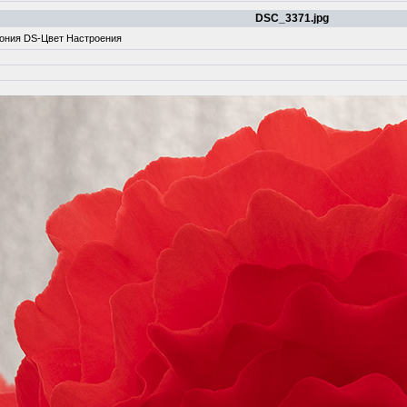
DSC_3371.jpg
гония DS-Цвет Настроения