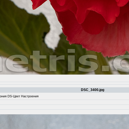
DSC_3400.jpg
гония DS-Цвет Настроения