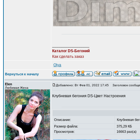
_________________
Каталог DS-Бегоний
Как сделать заказ
Olya
Вернуться к началу
Elen
Добавлено: Вт Фев 01, 2022 17:45
Заголовок сообщен
Любимая Жена
Клубневая бегония DS-Цвет Настроения
Описание:
Клубневая бе
Размер файла:
375,29 КБ
Просмотров:
16663 раз(а)