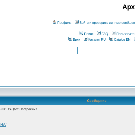
Арх
Профиль
Войти и проверить личные сообще
Поиск
FAQ
Пользовате
Вики
Каталог RU
Catalog EN
Сообщение
ия: DS-Цвет Настроения
kHA/