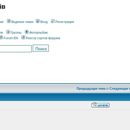
ів
ния
Водяные знаки
Вход
Регистрация
ли
Группы
Фотоальбом
Forum EN
Реестр сортов форума
Предыдущая тема
::
Следующая 