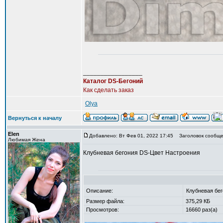
_________________
Каталог DS-Бегоний
Как сделать заказ
Olya
Вернуться к началу
Elen
Добавлено: Вт Фев 01, 2022 17:45
Заголовок сообщен
Любимая Жена
Клубневая бегония DS-Цвет Настроения
Описание:
Клубневая бе
Размер файла:
375,29 КБ
Просмотров:
16660 раз(а)