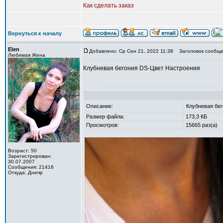
Как сделать заказ
Вернуться к началу
Elen
Добавлено: Ср Сен 21, 2022 11:38
Заголовок сообщен
Любимая Жена
Клубневая бегония DS-Цвет Настроения
Описание:
Клубневая бе
Размер файла:
173,3 КБ
Просмотров:
15665 раз(а)
Возраст: 50
Зарегистрирован:
30.07.2007
Сообщения: 21416
Откуда: Днепр