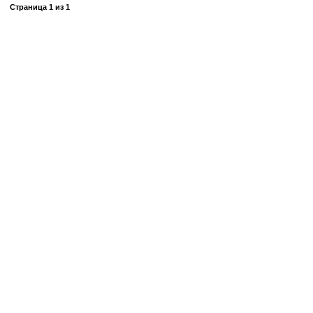
Страница
1
из
1