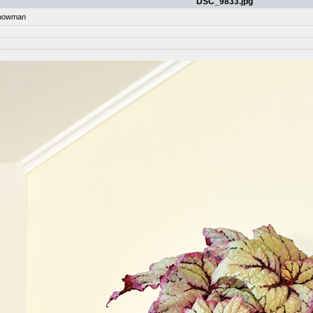
DSC_9833.jpg
nowman