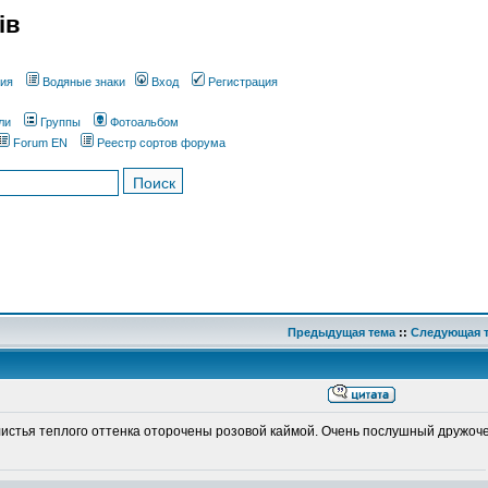
ів
ния
Водяные знаки
Вход
Регистрация
ли
Группы
Фотоальбом
Forum EN
Реестр сортов форума
Предыдущая тема
::
Следующая 
истья теплого оттенка оторочены розовой каймой. Очень послушный дружоче