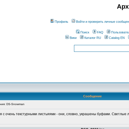
Арх
Профиль
Войти и проверить личные сообще
Поиск
FAQ
Пользовате
Вики
Каталог RU
Catalog EN
Сообщение
ния: DS-Snowman
 с очень текстурными листьяями - они, словно, украшены буфами. Светлые л