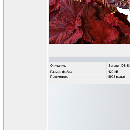
Описание:
Бегония DS-S
Размер файла:
422 КБ
Просмотров:
8928 раз(а)