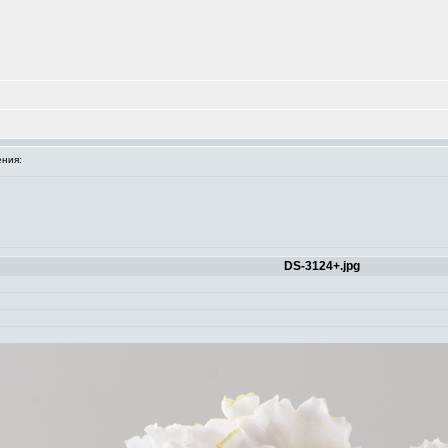
ния:
DS-3124+.jpg