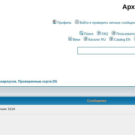
Арх
Профиль
Войти и проверить личные сообще
Поиск
FAQ
Пользовате
Вики
Каталог RU
Catalog EN
окарпусов. Проверенные сорта DS
Сообщение
ния: 3124