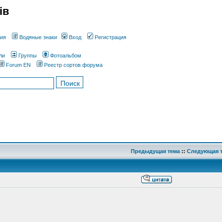
ів
ния
Водяные знаки
Вход
Регистрация
ли
Группы
Фотоальбом
Forum EN
Реестр сортов форума
Предыдущая тема
::
Следующая 