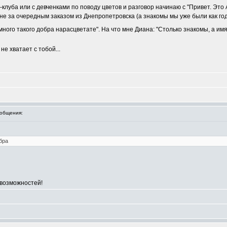
z-клуба или с девченками по поводу цветов и разговор начинаю с "Привет. Это
не за очередным заказом из Днепропетровска (а знакомы мы уже были как годи
е много такого добра нарасцветате". На что мне Диана: "Столько знакомы, а 
не хватает с тобой...
общения:
бра
 возможностей!