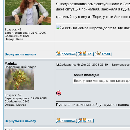
Я, когда созваниваюсь с соклубниками с Get
даже ситуация приколная. Заезжала я к Диа
красивый, ну я ему и: "Бери, у тети Ани ещ
_________________
И есть на Земле широта-долгота, где нас 
Возраст: 47
Зарегистрирован: 31.07.2007
Сообщения: 4821
Откуда: Киев
Вернуться к началу
Marinka
Добавлено: Чт Дек 25, 2008 21:39
Заголовок со
Неформальный лидер
Ashka писал(а):
Бери, у тети Ани еще много такого до
Возраст: 52
Зарегистрирован: 17.06.2008
_________________
Сообщения: 5342
Пусть наши желания сойдут с ума от наших
Откуда: Москва
Вернуться к началу