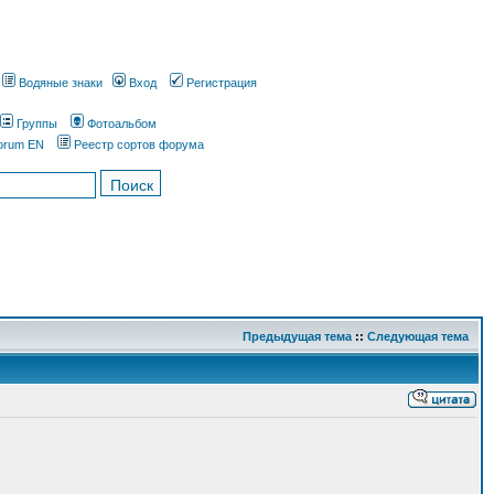
Водяные знаки
Вход
Регистрация
Группы
Фотоальбом
orum EN
Реестр сортов форума
Предыдущая тема
::
Следующая тема