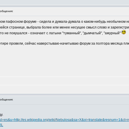
общения:
дном пафосном форуме - сидела и думала-думала о каком-нибудь необычном 
шейся странице, выбрала более или менее несущее смысл слово и зарегистри
икто не покушался - означает с латыни "туманный", "дымчатый", "ажурный"
вартире провели, сейчас наверстываю-начитываю форум за полтора месяца пл
общения:
у.
l=ru&sl=es&u=http://es.wikipedia.org/wiki/Nebulosa&sa=X&oi=translate&resnum=
lL