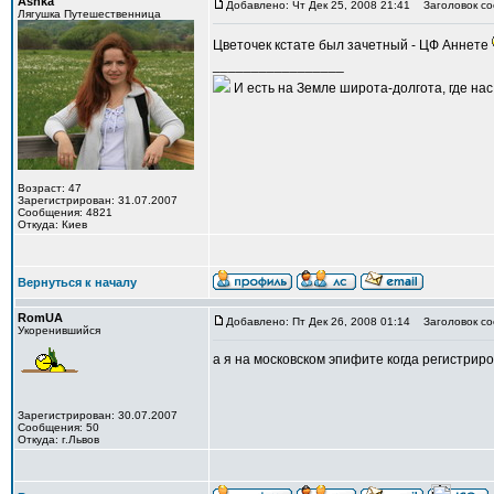
Ashka
Добавлено: Чт Дек 25, 2008 21:41
Заголовок со
Лягушка Путешественница
Цветочек кстате был зачетный - ЦФ Аннете
_________________
И есть на Земле широта-долгота, где нас 
Возраст: 47
Зарегистрирован: 31.07.2007
Сообщения: 4821
Откуда: Киев
Вернуться к началу
RomUA
Добавлено: Пт Дек 26, 2008 01:14
Заголовок со
Укоренившийся
а я на московском эпифите когда регистриров
Зарегистрирован: 30.07.2007
Сообщения: 50
Откуда: г.Львов