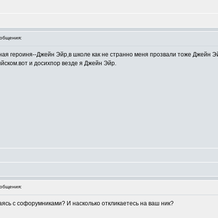
общения:
ая героиня--Джейн Эйр,в школе как не странно меня прозвали тоже Джейн Эй
ийском.вот и досихпор везде я Джейн Эйр.
общения:
аясь с софорумниками? И насколько откликаетесь на ваш ник?