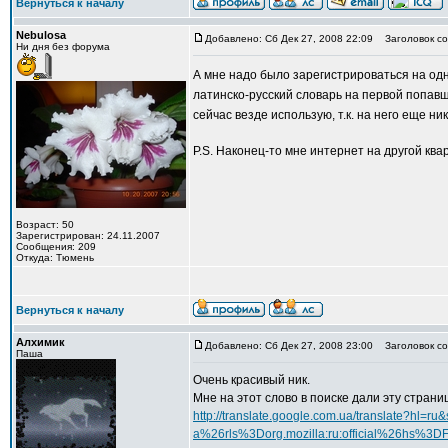
Вернуться к началу
Nebulosa
Добавлено: Сб Дек 27, 2008 22:09
Заголовок со
Ни дня без форума
А мне надо было зарегистрироваться на о
латинско-русский словарь на первой попав
сейчас везде использую, т.к. на него еще н
P.S. Наконец-то мне интернет на другой к
Возраст: 50
Зарегистрирован: 24.11.2007
Сообщения: 209
Откуда: Тюмень
Вернуться к началу
Алхимик
Добавлено: Сб Дек 27, 2008 23:00
Заголовок со
Паша
Очень красивый ник.
Мне на этот слово в поиске дали эту страниц
http://translate.google.com.ua/translate?h
a%26rls%3Dorg.mozilla:ru:official%26hs%3DF