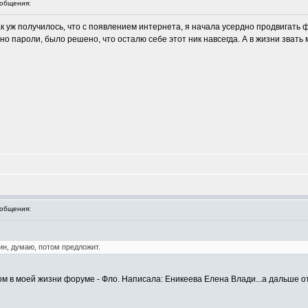
общения:
ак уж получилось, что с появлением интернета, я начала усердно продвигать 
нно пароли, было решено, что осталю себе этот ник навсегда. А в жизни звать
общения:
ин, думаю, потом предложит.
рвом в моей жизни форуме - Фло. Написала: Еникеева Елена Влади...а дальше 