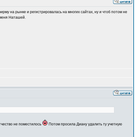
фирму на рынке и регистрировалась на многих сайтах, ну и чтоб потом не
 меня Наташей.
отчество не поместилось
Потом просила Диану удалить ту учетную