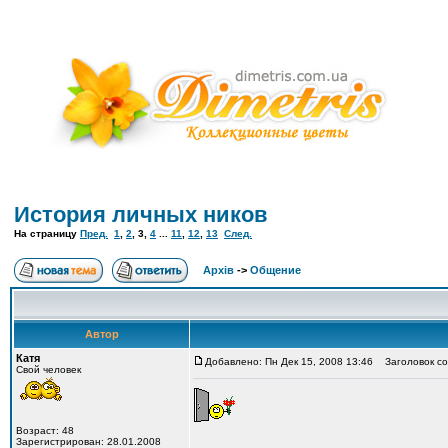
История личных ников
На страницу
Пред.
1
,
2
,
3
,
4
...
11
,
12
,
13
След.
Архів
->
Общение
Автор
Катя
Добавлено: Пн Дек 15, 2008 13:46
Заголовок со
Свой человек
Возраст: 48
Зарегистрирован: 28.01.2008