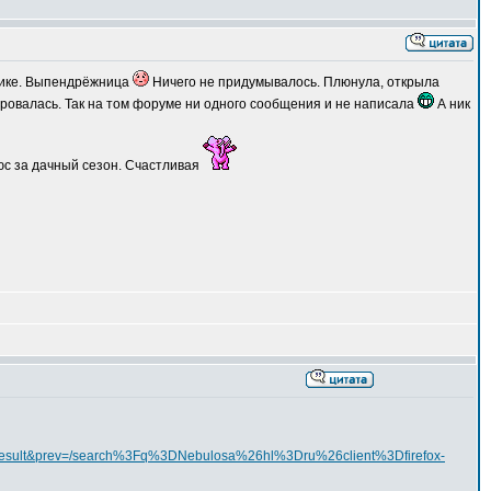
нике. Выпендрёжница
Ничего не придумывалось. Плюнула, открыла
ровалась. Так на том форуме ни одного сообщения и не написала
А ник
юс за дачный сезон. Счастливая
1&ct=result&prev=/search%3Fq%3DNebulosa%26hl%3Dru%26client%3Dfirefox-