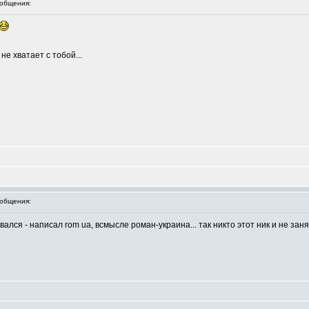
общения:
не хватает с тобой...
общения:
ался - написал rom ua, всмысле роман-украина... так никто этот ник и не занял