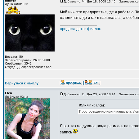
himtek
Добавлено: Чт Дек 18, 2008 13:45
Заголовок со
Душа компании
Мой ник- это предприятие, где я работаю. Т
вспоминать где и как я называлась, а особе
_________________
продажа деток фиалок
Возраст: 50
Зарегистрирован: 26.05.2008
Сообщения: 3542
Откуда: Днепропетровская обл.
Вернуться к началу
Elen
Добавлено: Вт Дек 23, 2008 10:14
Заголовок со
Любимая Жена
Юлия писал(а):
Простосердечно имя и написала. Лог
Я вот так же думала, когда регилась на пе
запись
_________________