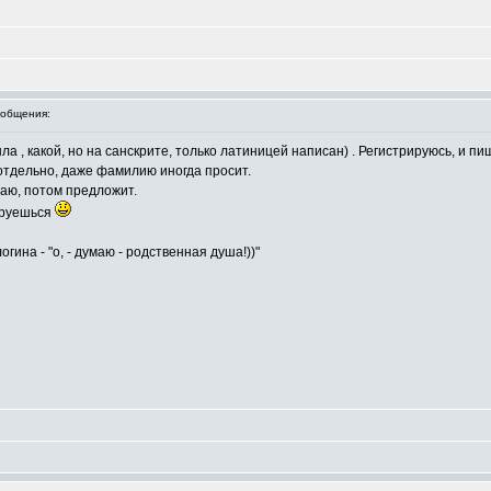
общения:
а , какой, но на санскрите, только латиницей написан) . Регистрируюсь, и пи
- отдельно, даже фамилию иногда просит.
маю, потом предложит.
тируешься
гина - "о, - думаю - родственная душа!))"