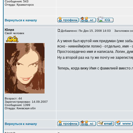
Сообщения: 543
Откуда: Краматорск
Вернуться к началу
Юлия
Добавлено: Пн Дек 15, 2008 14:03
Заголовок со
Свой человек
А у меня был крутой ник придуман (уже забыл
ясно - никнейм(или логин) - отдельно, имя 
Простосердечно имя и написала. Логин, ду
Ну а второй раз на ту же почту не зарегис
Теперь, когда вижу Имя с фамилией вместо ло
Возраст: 44
Зарегистрирован: 14.09.2007
Сообщения: 1399
Откуда: Киевская обл
Вернуться к началу