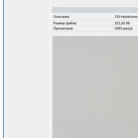
Описание:
DS-Handsome,
Размер файла:
521,82 КБ
Просмотров:
6383 раз(а)