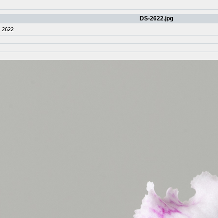
DS-2622.jpg
 2622