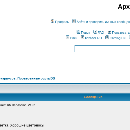
Арх
Профиль
Войти и проверить личные сообще
Поиск
FAQ
Пользовате
Вики
Каталог RU
Catalog EN
окарпусов. Проверенные сорта DS
Сообщение
ния: DS-Handsome, 2622
етка. Хорошие цветоносы.