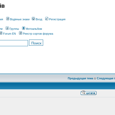
ів
ния
Водяные знаки
Вход
Регистрация
ли
Группы
Фотоальбом
Forum EN
Реестр сортов форума
Предыдущая тема
::
Следующая 