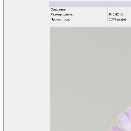
Описание:
Размер файла:
648,42 КБ
Просмотров:
1349 раз(а)