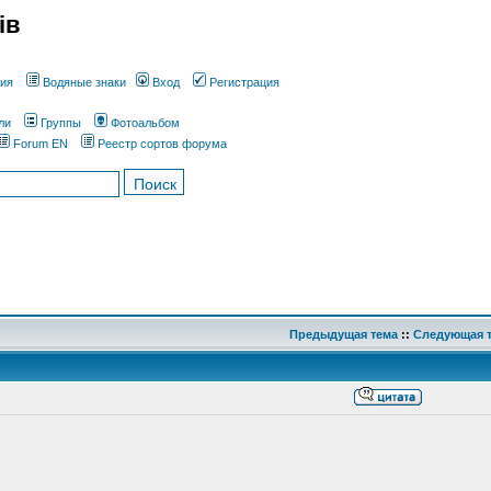
ів
ния
Водяные знаки
Вход
Регистрация
ли
Группы
Фотоальбом
Forum EN
Реестр сортов форума
Предыдущая тема
::
Следующая 