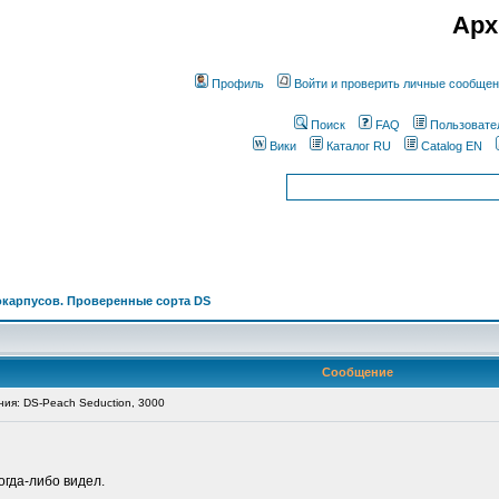
Арх
Профиль
Войти и проверить личные сообще
Поиск
FAQ
Пользовате
Вики
Каталог RU
Catalog EN
окарпусов. Проверенные сорта DS
Сообщение
я: DS-Peach Seduction, 3000
огда-либо видел.