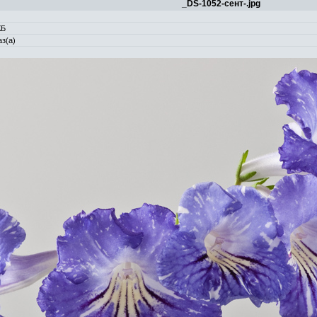
_DS-1052-сент-.jpg
КБ
з(а)