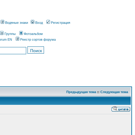
Водяные знаки
Вход
Регистрация
Группы
Фотоальбом
orum EN
Реестр сортов форума
Предыдущая тема
::
Следующая тема