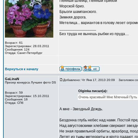
Пенный шлейф, Пенный прибой
Морской бриз.
Брызги шампанского.
Зимняя дорога.
Метелица... вариантов в голову лезет огромно
_________________
Без труда не вынешь рыбки из пруда....
Возраст: 61
Зарегистрирован: 28.03.2011
Сообщения: 124
Откуда: Санкт-Петербург
Вернуться к началу
GaLinaN
Добавлено: Чт Янв 17, 2013 20:09
Заголовок со
Призер конкурса Лучшее фото DS
Olginka писал(а):
Возраст: 59
Зарегистрирован: 15.10.2011
Oчень красивый! Mне Млечный Путь
Сообщения: 16
Откуда: СПб
А мне - Звездный Дождь.
Бездонна глубь небес над нами. Постой пре
Над августовскими хлебами сверкают звезд
Не зная правильной орбиты, вразброд, поод
Летят из тьмы метеориты и круто падают, гор