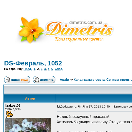
DS-Февраль, 1052
На страницу
Пред.
1
,
2
,
3
,
4
,
5
,
6
След.
Архів
->
Кандидаты в сорта. Сеянцы стрепт
Автор
lizakost08
Добавлено: Чт Янв 17, 2013 10:40
Заголовок со
Живу здесь
Нежный, воздушный, красивый.
Хотелось бы увидеть шапочку. Это, должно бы