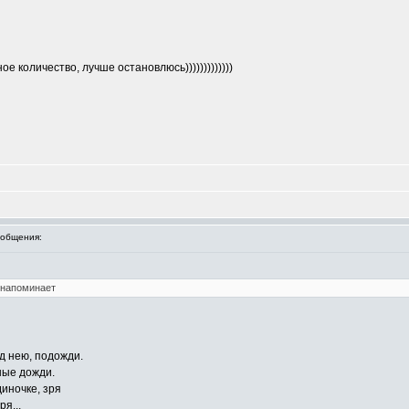
е количество, лучше остановлюсь)))))))))))))
общения:
 напоминает
д нею, подожди.
ные дожди.
иночке, зря
я...