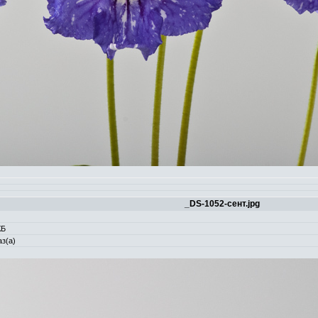
_DS-1052-сент.jpg
КБ
з(а)