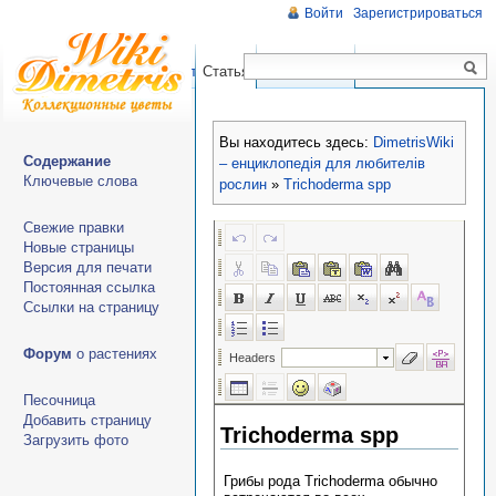
Войти
Зарегистрироваться
Чтение
Правка
История
Статья
Обсуждение
Вы находитесь здесь:
DimetrisWiki
Содержание
– енциклопедія для любителів
Ключевые слова
рослин
»
Trichoderma spp
Свежие правки
Новые страницы
Версия для печати
Постоянная ссылка
Ссылки на страницу
Форум
о растениях
Песочница
Добавить страницу
Загрузить фото