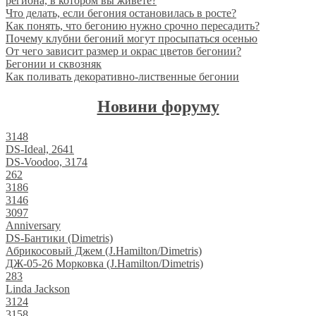
региона, в котором вы живете?
Что делать, если бегония остановилась в росте?
Как понять, что бегонию нужно срочно пересадить?
Почему клубни бегоний могут просыпаться осенью
От чего зависит размер и окрас цветов бегонии?
Бегонии и сквозняк
Как поливать декоративно-лиственные бегонии
Новини форуму
3148
DS-Ideal, 2641
DS-Voodoo, 3174
262
3186
3146
3097
Anniversary
DS-Бантики (Dimetris)
Абрикосовый Джем (J.Hamilton/Dimetris)
ДЖ-05-26 Морковка (J.Hamilton/Dimetris)
283
Linda Jackson
3124
3158