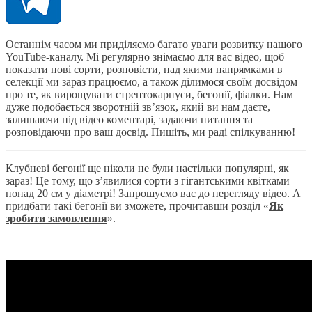
Останнім часом ми приділяємо багато уваги розвитку нашого
YouTube-каналу. Мі регулярно знімаємо для вас відео, щоб
показати нові сорти, розповісти, над якими напрямками в
селекції ми зараз працюємо, а також ділимося своїм досвідом
про те, як вирощувати стрептокарпуси, бегонії, фіалки. Нам
дуже подобається зворотній зв’язок, який ви нам даєте,
залишаючи під відео коментарі, задаючи питання та
розповідаючи про ваш досвід. Пишіть, ми раді спілкуванню!
Клубневі бегонії ще ніколи не були настільки популярні, як
зараз! Це тому, що з’явилися сорти з гігантськими квітками –
понад 20 см у діаметрі! Запрошуємо вас до перегляду відео. А
придбати такі бегонії ви зможете, прочитавши розділ «
Як
зробити замовлення
».