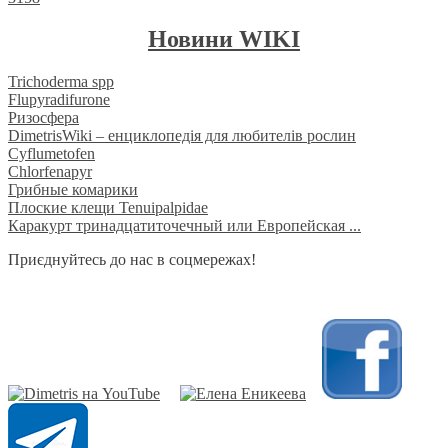
Новини WIKI
Trichoderma spp
Flupyradifurone
Ризосфера
DimetrisWiki – енциклопедія для любителів рослин
Cyflumetofen
Chlorfenapyr
Грибные комарики
Плоские клещи Tenuipalpidae
Каракурт тринадцатиточечный или Европейская ...
Приєднуйтесь до нас в соцмережах!
​