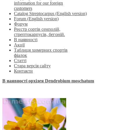
information for our foreign
customers
Catalog Streptocarpus (English version)
Forum (English version)
Форум
Реєстр сортів сенполій,
стрептокарпусів, бегоній.
В наявності
Акції
Таблиця химерних спортів
фіалок
Статті
Стара версія сайту
Контакти
В наявності орхідея Dendrobium moschatum