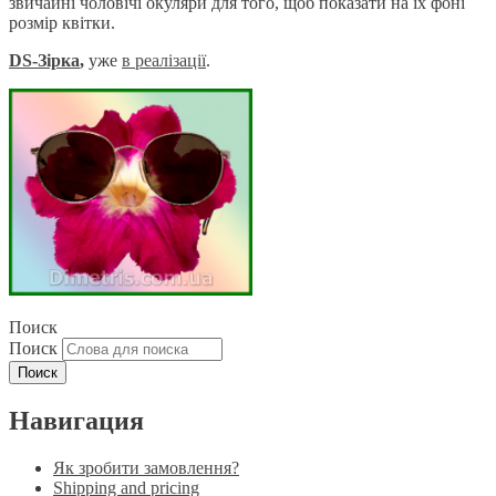
звичайні чоловічі окуляри для того, щоб показати на їх фоні
розмір квітки.
DS-Зірка
,
уже
в реаліза
ції
.
Поиск
Поиск
Навигация
Як зробити замовлення?
Shipping and pricing