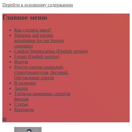
Перейти к основному содержанию
Главное меню
Как сделать заказ?
Shipping and pricing
information for our foreign
customers
Catalog Streptocarpus (English version)
Forum (English version)
Форум
Реестр сортов сенполий,
стрептокарпусов, бегоний.
Обсуждение сортов
В наличии
Акции
Таблица химерных спортов
фиалок
Статьи
Контакты