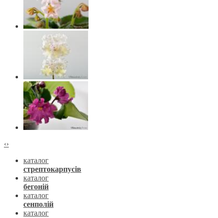
‹
›
каталог
стрептокарпусів
каталог
бегоній
каталог
сенполій
каталог