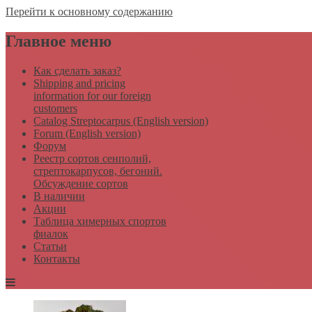
Перейти к основному содержанию
Главное меню
Как сделать заказ?
Shipping and pricing
information for our foreign
customers
Catalog Streptocarpus (English version)
Forum (English version)
Форум
Реестр сортов сенполий,
стрептокарпусов, бегоний.
Обсуждение сортов
В наличии
Акции
Таблица химерных спортов
фиалок
Статьи
Контакты