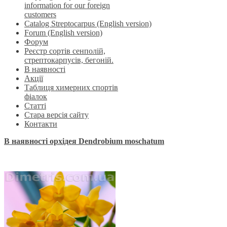
information for our foreign
customers
Catalog Streptocarpus (English version)
Forum (English version)
Форум
Реєстр сортів сенполій,
стрептокарпусів, бегоній.
В наявності
Акції
Таблиця химерних спортів
фіалок
Статті
Стара версія сайту
Контакти
В наявності орхідея Dendrobium moschatum