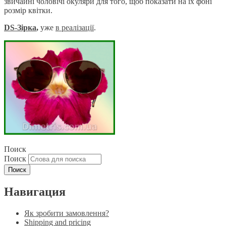
звичайні чоловічі окуляри для того, щоб показати на їх фоні
розмір квітки.
DS-Зірка
,
уже
в реаліза
ції
.
Поиск
Поиск
Навигация
Як зробити замовлення?
Shipping and pricing