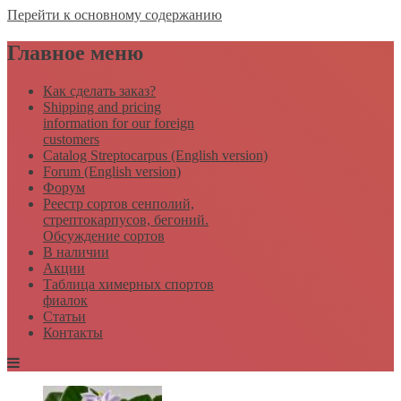
Перейти к основному содержанию
Главное меню
Как сделать заказ?
Shipping and pricing
information for our foreign
customers
Catalog Streptocarpus (English version)
Forum (English version)
Форум
Реестр сортов сенполий,
стрептокарпусов, бегоний.
Обсуждение сортов
В наличии
Акции
Таблица химерных спортов
фиалок
Статьи
Контакты