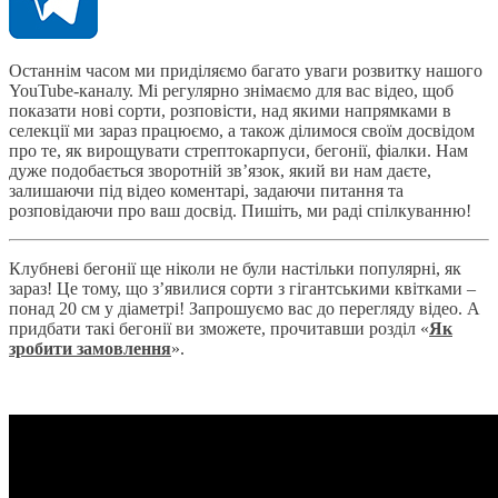
Останнім часом ми приділяємо багато уваги розвитку нашого
YouTube-каналу. Мі регулярно знімаємо для вас відео, щоб
показати нові сорти, розповісти, над якими напрямками в
селекції ми зараз працюємо, а також ділимося своїм досвідом
про те, як вирощувати стрептокарпуси, бегонії, фіалки. Нам
дуже подобається зворотній зв’язок, який ви нам даєте,
залишаючи під відео коментарі, задаючи питання та
розповідаючи про ваш досвід. Пишіть, ми раді спілкуванню!
Клубневі бегонії ще ніколи не були настільки популярні, як
зараз! Це тому, що з’явилися сорти з гігантськими квітками –
понад 20 см у діаметрі! Запрошуємо вас до перегляду відео. А
придбати такі бегонії ви зможете, прочитавши розділ «
Як
зробити замовлення
».