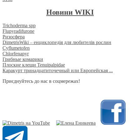
Новини WIKI
Trichoderma spp
Flupyradifurone
Ризосфера
DimetrisWiki – енциклопедія для любителів рослин
Cyflumetofen
Chlorfenapyr
Грибные комарики
Плоские клещи Tenuipalpidae
Каракурт тринадцатиточечный или Европейская ...
Приєднуйтесь до нас в соцмережах!
​