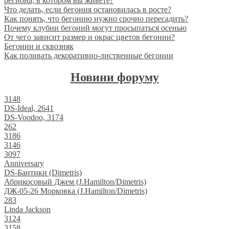
региона, в котором вы живете?
Что делать, если бегония остановилась в росте?
Как понять, что бегонию нужно срочно пересадить?
Почему клубни бегоний могут просыпаться осенью
От чего зависит размер и окрас цветов бегонии?
Бегонии и сквозняк
Как поливать декоративно-лиственные бегонии
Новини форуму
3148
DS-Ideal, 2641
DS-Voodoo, 3174
262
3186
3146
3097
Anniversary
DS-Бантики (Dimetris)
Абрикосовый Джем (J.Hamilton/Dimetris)
ДЖ-05-26 Морковка (J.Hamilton/Dimetris)
283
Linda Jackson
3124
3158