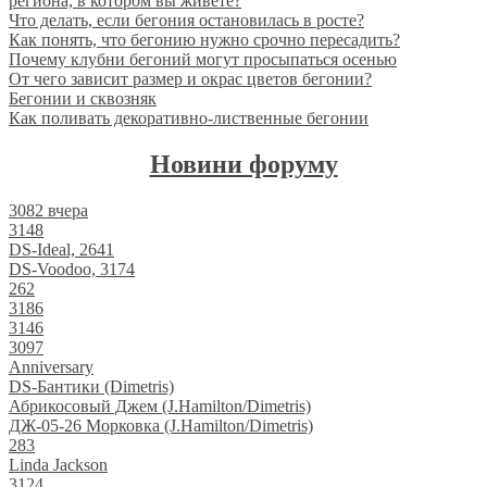
региона, в котором вы живете?
Что делать, если бегония остановилась в росте?
Как понять, что бегонию нужно срочно пересадить?
Почему клубни бегоний могут просыпаться осенью
От чего зависит размер и окрас цветов бегонии?
Бегонии и сквозняк
Как поливать декоративно-лиственные бегонии
Новини форуму
3082
вчера
3148
DS-Ideal, 2641
DS-Voodoo, 3174
262
3186
3146
3097
Anniversary
DS-Бантики (Dimetris)
Абрикосовый Джем (J.Hamilton/Dimetris)
ДЖ-05-26 Морковка (J.Hamilton/Dimetris)
283
Linda Jackson
3124