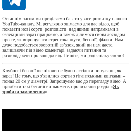
Останнім часом ми приділяємо багато уваги розвитку нашого
YouTube-каналу. Мі регулярно знімаємо для вас відео, щоб
показати нові сорти, розповісти, над якими напрямками в
селекції ми зараз працюємо, а також ділимося своїм досвідом
про те, як вирощувати стрептокарпуси, бегонії, фіалки. Нам
дуже подобається зворотній зв’язок, який ви нам даєте,
залишаючи під відео коментарі, задаючи питання та
розповідаючи про ваш досвід. Пишіть, ми раді спілкуванню!
Клубневі бегонії ще ніколи не були настільки популярні, як
зараз! Це тому, що з’явилися сорти з гігантськими квітками –
понад 20 см у діаметрі! Запрошуємо вас до перегляду відео. А
придбати такі бегонії ви зможете, прочитавши розділ «
Як
зробити замовлення
».