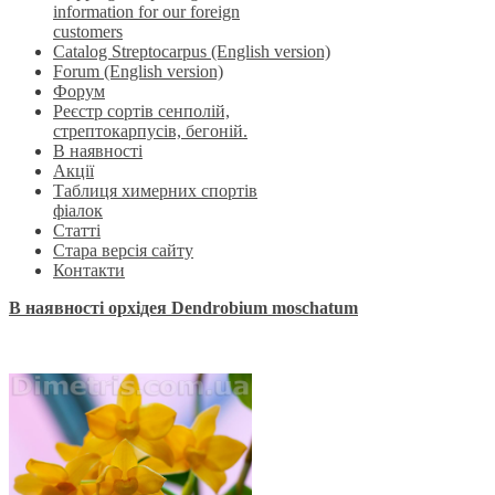
information for our foreign
customers
Catalog Streptocarpus (English version)
Forum (English version)
Форум
Реєстр сортів сенполій,
стрептокарпусів, бегоній.
В наявності
Акції
Таблиця химерних спортів
фіалок
Статті
Стара версія сайту
Контакти
В наявності орхідея Dendrobium moschatum