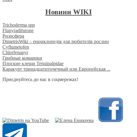
Новини WIKI
Trichoderma spp
Flupyradifurone
Ризосфера
DimetrisWiki – енциклопедія для любителів рослин
Cyflumetofen
Chlorfenapyr
Грибные комарики
Плоские клещи Tenuipalpidae
Каракурт тринадцатиточечный или Европейская ...
Приєднуйтесь до нас в соцмережах!
​