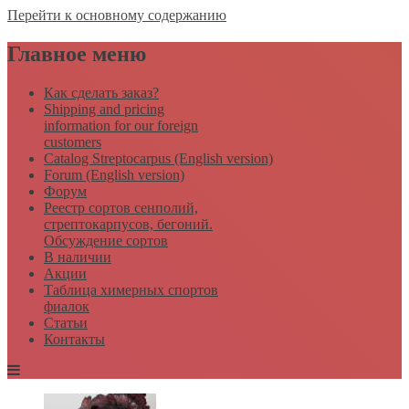
Перейти к основному содержанию
Главное меню
Как сделать заказ?
Shipping and pricing
information for our foreign
customers
Catalog Streptocarpus (English version)
Forum (English version)
Форум
Реестр сортов сенполий,
стрептокарпусов, бегоний.
Обсуждение сортов
В наличии
Акции
Таблица химерных спортов
фиалок
Статьи
Контакты