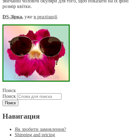
звичайні чоловічі окуляри для того, щоб показати на їх фоні
розмір квітки.
DS-Зірка
,
уже
в реаліза
ції
.
Поиск
Поиск
Навигация
Як зробити замовлення?
Shipping and pricing