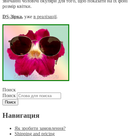
звичайні чоловічі окуляри для того, щоб показати на їх фоні
розмір квітки.
DS-Зірка
,
уже
в реаліза
ції
.
Поиск
Поиск
Навигация
Як зробити замовлення?
Shipping and pricing