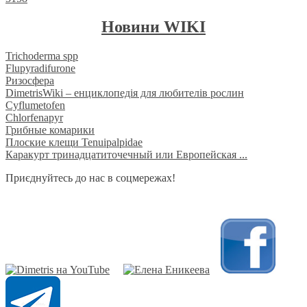
Новини WIKI
Trichoderma spp
Flupyradifurone
Ризосфера
DimetrisWiki – енциклопедія для любителів рослин
Cyflumetofen
Chlorfenapyr
Грибные комарики
Плоские клещи Tenuipalpidae
Каракурт тринадцатиточечный или Европейская ...
Приєднуйтесь до нас в соцмережах!
​