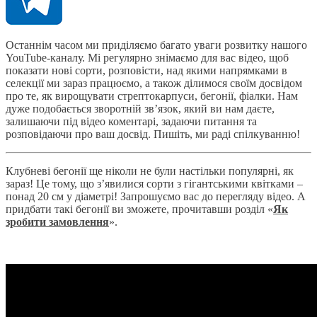
Останнім часом ми приділяємо багато уваги розвитку нашого
YouTube-каналу. Мі регулярно знімаємо для вас відео, щоб
показати нові сорти, розповісти, над якими напрямками в
селекції ми зараз працюємо, а також ділимося своїм досвідом
про те, як вирощувати стрептокарпуси, бегонії, фіалки. Нам
дуже подобається зворотній зв’язок, який ви нам даєте,
залишаючи під відео коментарі, задаючи питання та
розповідаючи про ваш досвід. Пишіть, ми раді спілкуванню!
Клубневі бегонії ще ніколи не були настільки популярні, як
зараз! Це тому, що з’явилися сорти з гігантськими квітками –
понад 20 см у діаметрі! Запрошуємо вас до перегляду відео. А
придбати такі бегонії ви зможете, прочитавши розділ «
Як
зробити замовлення
».