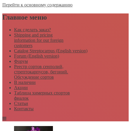
Перейти к основному содержанию
Главное меню
Как сделать заказ?
Shipping and pricing
information for our foreign
customers
Catalog Streptocarpus (English version)
Forum (English version)
Форум
Реестр сортов сенполий,
стрептокарпусов, бегоний.
Обсуждение сортов
В наличии
Акции
Таблица химерных спортов
фиалок
Статьи
Контакты