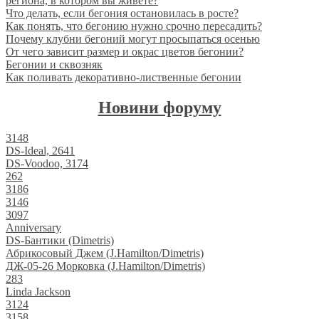
региона, в котором вы живете?
Что делать, если бегония остановилась в росте?
Как понять, что бегонию нужно срочно пересадить?
Почему клубни бегоний могут просыпаться осенью
От чего зависит размер и окрас цветов бегонии?
Бегонии и сквозняк
Как поливать декоративно-лиственные бегонии
Новини форуму
3148
DS-Ideal, 2641
DS-Voodoo, 3174
262
3186
3146
3097
Anniversary
DS-Бантики (Dimetris)
Абрикосовый Джем (J.Hamilton/Dimetris)
ДЖ-05-26 Морковка (J.Hamilton/Dimetris)
283
Linda Jackson
3124
3158