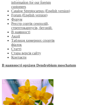
information for our foreign
customers
Catalog Streptocarpus (English version)
Forum (English version)
Форум
Реєстр сортів сенполій,
стрептокарпусів, бегоній.
В наявності
Акції
Таблиця химерних спортів
фіалок
Статті
Стара версія сайту
Контакти
В наявності орхідея Dendrobium moschatum