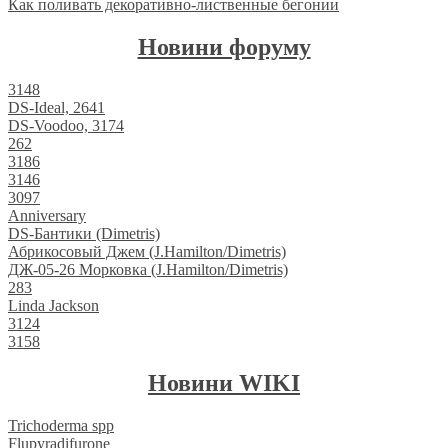
Как поливать декоративно-лиственные бегонии
Новини форуму
3148
DS-Ideal, 2641
DS-Voodoo, 3174
262
3186
3146
3097
Anniversary
DS-Бантики (Dimetris)
Абрикосовый Джем (J.Hamilton/Dimetris)
ДЖ-05-26 Морковка (J.Hamilton/Dimetris)
283
Linda Jackson
3124
3158
Новини WIKI
Trichoderma spp
Flupyradifurone