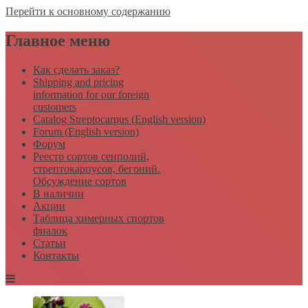
Перейти к основному содержанию
Главное меню
Как сделать заказ?
Shipping and pricing
information for our foreign
customers
Catalog Streptocarpus (English version)
Forum (English version)
Форум
Реестр сортов сенполий,
стрептокарпусов, бегоний.
Обсуждение сортов
В наличии
Акции
Таблица химерных спортов
фиалок
Статьи
Контакты