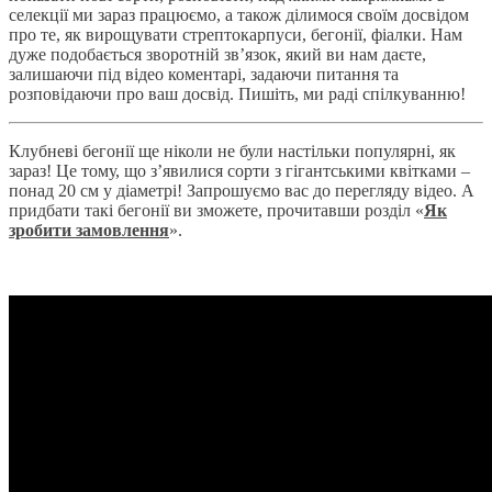
селекції ми зараз працюємо, а також ділимося своїм досвідом
про те, як вирощувати стрептокарпуси, бегонії, фіалки. Нам
дуже подобається зворотній зв’язок, який ви нам даєте,
залишаючи під відео коментарі, задаючи питання та
розповідаючи про ваш досвід. Пишіть, ми раді спілкуванню!
Клубневі бегонії ще ніколи не були настільки популярні, як
зараз! Це тому, що з’явилися сорти з гігантськими квітками –
понад 20 см у діаметрі! Запрошуємо вас до перегляду відео. А
придбати такі бегонії ви зможете, прочитавши розділ «
Як
зробити замовлення
».