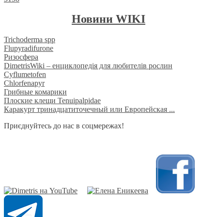
Новини WIKI
Trichoderma spp
Flupyradifurone
Ризосфера
DimetrisWiki – енциклопедія для любителів рослин
Cyflumetofen
Chlorfenapyr
Грибные комарики
Плоские клещи Tenuipalpidae
Каракурт тринадцатиточечный или Европейская ...
Приєднуйтесь до нас в соцмережах!
​