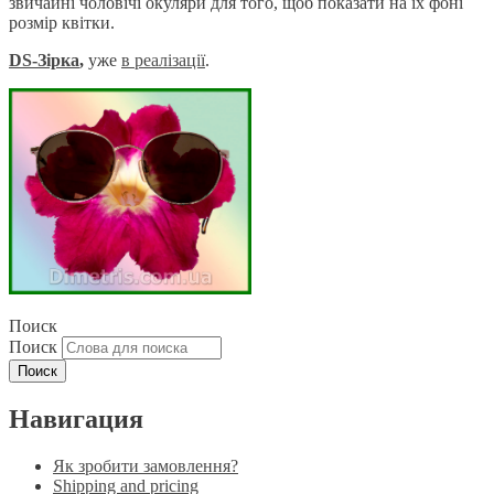
звичайні чоловічі окуляри для того, щоб показати на їх фоні
розмір квітки.
DS-Зірка
,
уже
в реаліза
ції
.
Поиск
Поиск
Навигация
Як зробити замовлення?
Shipping and pricing