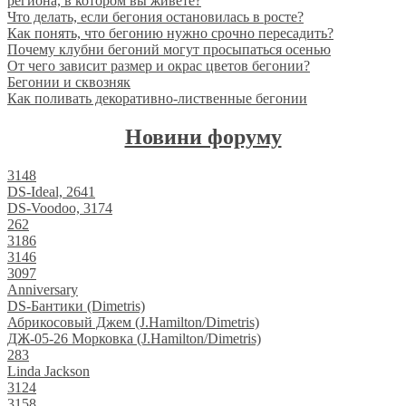
региона, в котором вы живете?
Что делать, если бегония остановилась в росте?
Как понять, что бегонию нужно срочно пересадить?
Почему клубни бегоний могут просыпаться осенью
От чего зависит размер и окрас цветов бегонии?
Бегонии и сквозняк
Как поливать декоративно-лиственные бегонии
Новини форуму
3148
DS-Ideal, 2641
DS-Voodoo, 3174
262
3186
3146
3097
Anniversary
DS-Бантики (Dimetris)
Абрикосовый Джем (J.Hamilton/Dimetris)
ДЖ-05-26 Морковка (J.Hamilton/Dimetris)
283
Linda Jackson
3124
3158