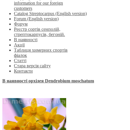
information for our foreign
customers
Catalog Streptocarpus (English version)
Forum (English version)
Форум
Реєстр сортів сенполій,
стрептокарпусів, бегоній.
В наявності
Акції
Таблиця химерних спортів
фіалок
Статті
Стара версія сайту
Контакти
В наявності орхідея Dendrobium moschatum