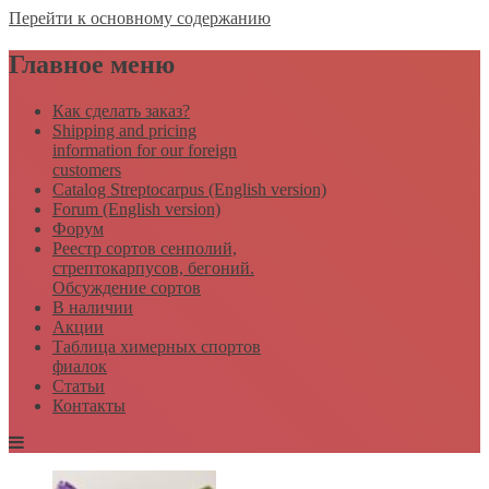
Перейти к основному содержанию
Главное меню
Как сделать заказ?
Shipping and pricing
information for our foreign
customers
Catalog Streptocarpus (English version)
Forum (English version)
Форум
Реестр сортов сенполий,
стрептокарпусов, бегоний.
Обсуждение сортов
В наличии
Акции
Таблица химерных спортов
фиалок
Статьи
Контакты