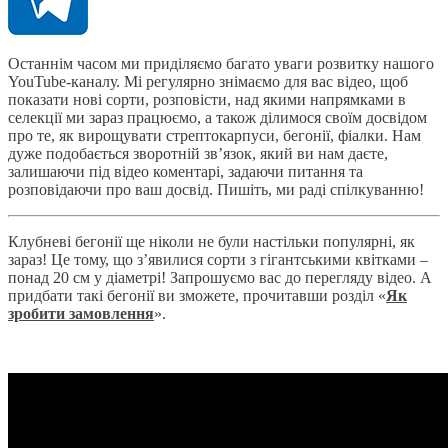
Останнім часом ми приділяємо багато уваги розвитку нашого
YouTube-каналу. Мі регулярно знімаємо для вас відео, щоб
показати нові сорти, розповісти, над якими напрямками в
селекції ми зараз працюємо, а також ділимося своїм досвідом
про те, як вирощувати стрептокарпуси, бегонії, фіалки. Нам
дуже подобається зворотній зв’язок, який ви нам даєте,
залишаючи під відео коментарі, задаючи питання та
розповідаючи про ваш досвід. Пишіть, ми раді спілкуванню!
Клубневі бегонії ще ніколи не були настільки популярні, як
зараз! Це тому, що з’явилися сорти з гігантськими квітками –
понад 20 см у діаметрі! Запрошуємо вас до перегляду відео. А
придбати такі бегонії ви зможете, прочитавши розділ «
Як
зробити замовлення
».