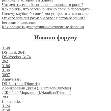
региона, в котором вы живете?
Что делать, если бегония остановилась в росте?
Как понять, что бегонию нужно срочно пересадить?
Почему клубни бегоний могут просыпаться осенью
От чего зависит размер и окрас цветов бегонии?
Бегонии и сквозняк
Как поливать декоративно-лиственные бегонии
Новини форуму
3148
DS-Ideal, 2641
DS-Voodoo, 3174
262
3186
3146
3097
Anniversary
DS-Бантики (Dimetris)
Абрикосовый Джем (J.Hamilton/Dimetris)
ДЖ-05-26 Морковка (J.Hamilton/Dimetris)
283
Linda Jackson
3124
3158