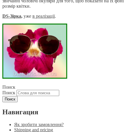
звичайні чоловічі окуляри для того, щоб показати на їх фоні
розмір квітки.
DS-Зірка
,
уже
в реаліза
ції
.
Поиск
Поиск
Навигация
Як зробити замовлення?
Shipping and pricing