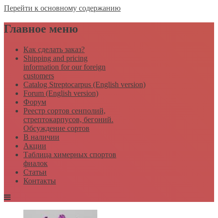
Перейти к основному содержанию
Главное меню
Как сделать заказ?
Shipping and pricing
information for our foreign
customers
Catalog Streptocarpus (English version)
Forum (English version)
Форум
Реестр сортов сенполий,
стрептокарпусов, бегоний.
Обсуждение сортов
В наличии
Акции
Таблица химерных спортов
фиалок
Статьи
Контакты