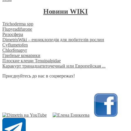
Новини WIKI
Trichoderma spp
Flupyradifurone
Ризосфера
DimetrisWiki – енциклопедія для любителів рослин
Cyflumetofen
Chlorfenapyr
Грибные комарики
Плоские клещи Tenuipalpidae
Каракурт тринадцатиточечный или Европейская ...
Приєднуйтесь до нас в соцмережах!
​