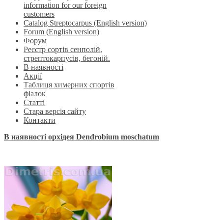
information for our foreign
customers
Catalog Streptocarpus (English version)
Forum (English version)
Форум
Реєстр сортів сенполій,
стрептокарпусів, бегоній.
В наявності
Акції
Таблиця химерних спортів
фіалок
Статті
Стара версія сайту
Контакти
В наявності орхідея Dendrobium moschatum