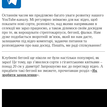
Останнім часом ми приділяємо багато уваги розвитку нашого
YouTube-каналу. Мі регулярно знімаємо для вас відео, щоб
показати нові сорти, розповісти, над якими напрямками в
селекції ми зараз працюємо, а також ділимося своїм досвідом
про те, як вирощувати стрептокарпуси, бегонії, фіалки. Нам
дуже подобається зворотній зв’язок, який ви нам даєте,
залишаючи під відео коментарі, задаючи питання та
розповідаючи про ваш досвід. Пишіть, ми раді спілкуванню!
Клубневі бегонії ще ніколи не були настільки популярні, як
зараз! Це тому, що з’явилися сорти з гігантськими квітками –
понад 20 см у діаметрі! Запрошуємо вас до перегляду відео. А
придбати такі бегонії ви зможете, прочитавши розділ «
Як
зробити замовлення
».