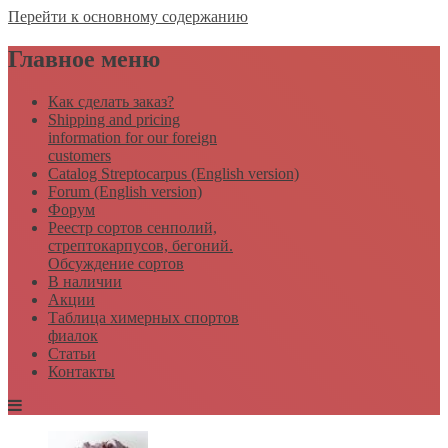
Перейти к основному содержанию
Главное меню
Как сделать заказ?
Shipping and pricing
information for our foreign
customers
Catalog Streptocarpus (English version)
Forum (English version)
Форум
Реестр сортов сенполий,
стрептокарпусов, бегоний.
Обсуждение сортов
В наличии
Акции
Таблица химерных спортов
фиалок
Статьи
Контакты