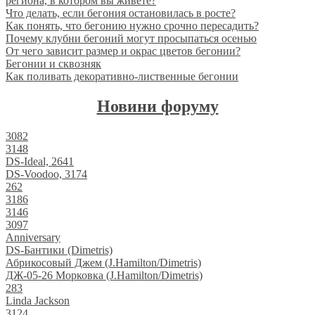
региона, в котором вы живете?
Что делать, если бегония остановилась в росте?
Как понять, что бегонию нужно срочно пересадить?
Почему клубни бегоний могут просыпаться осенью
От чего зависит размер и окрас цветов бегонии?
Бегонии и сквозняк
Как поливать декоративно-лиственные бегонии
Новини форуму
3082
3148
DS-Ideal, 2641
DS-Voodoo, 3174
262
3186
3146
3097
Anniversary
DS-Бантики (Dimetris)
Абрикосовый Джем (J.Hamilton/Dimetris)
ДЖ-05-26 Морковка (J.Hamilton/Dimetris)
283
Linda Jackson
3124