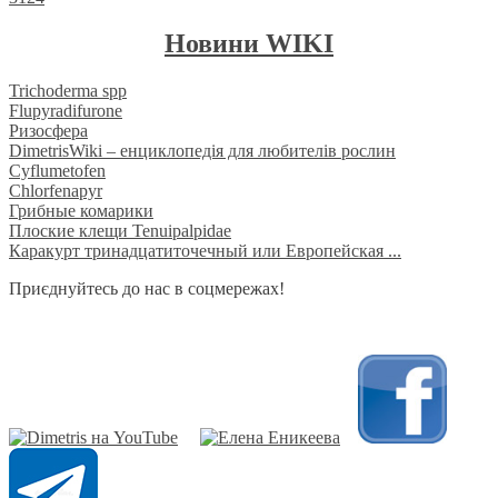
Новини WIKI
Trichoderma spp
Flupyradifurone
Ризосфера
DimetrisWiki – енциклопедія для любителів рослин
Cyflumetofen
Chlorfenapyr
Грибные комарики
Плоские клещи Tenuipalpidae
Каракурт тринадцатиточечный или Европейская ...
Приєднуйтесь до нас в соцмережах!
​