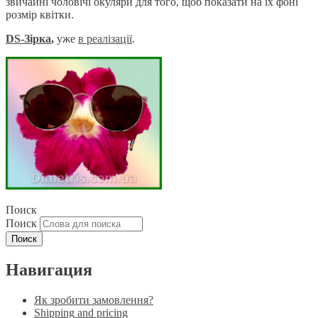
звичайні чоловічі окуляри для того, щоб показати на їх фоні
розмір квітки.
DS-Зірка
,
уже
в реаліза
ції
.
Поиск
Поиск
Навигация
Як зробити замовлення?
Shipping and pricing