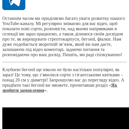
Останнім часом ми приділяємо багато уваги розвитку нашого
YouTube-каналу. Мі регулярно знімаємо для вас відео, щоб
показати нові сорти, розповісти, над якими напрямками в
селекції ми зараз працюємо, а також ділимося своїм досвідом
про те, як вирощувати стрептокарпуси, бегонії, фіалки. Нам
дуже подобається зворотній зв’язок, який ви нам даєте,
залишаючи під відео коментарі, задаючи питання та
розповідаючи про ваш досвід. Пишіть, ми раді спілкуванню!
Клубневі бегонії ще ніколи не були настільки популярні, як
зараз! Це тому, що з’явилися сорти з гігантськими квітками –
понад 20 см у діаметрі! Запрошуємо вас до перегляду відео. А
придбати такі бегонії ви зможете, прочитавши розділ «
Як
зробити замовлення
».