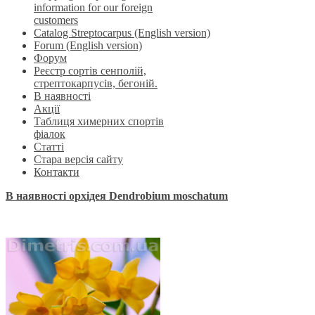
information for our foreign
customers
Catalog Streptocarpus (English version)
Forum (English version)
Форум
Реєстр сортів сенполій,
стрептокарпусів, бегоній.
В наявності
Акції
Таблиця химерних спортів
фіалок
Статті
Стара версія сайту
Контакти
В наявності орхідея Dendrobium moschatum