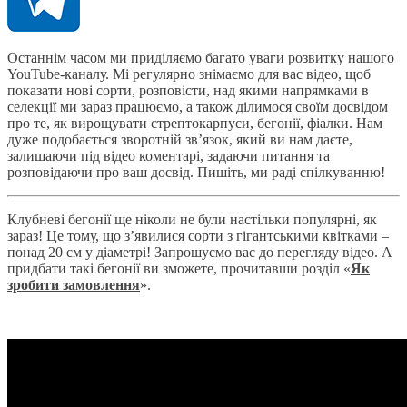
Останнім часом ми приділяємо багато уваги розвитку нашого
YouTube-каналу. Мі регулярно знімаємо для вас відео, щоб
показати нові сорти, розповісти, над якими напрямками в
селекції ми зараз працюємо, а також ділимося своїм досвідом
про те, як вирощувати стрептокарпуси, бегонії, фіалки. Нам
дуже подобається зворотній зв’язок, який ви нам даєте,
залишаючи під відео коментарі, задаючи питання та
розповідаючи про ваш досвід. Пишіть, ми раді спілкуванню!
Клубневі бегонії ще ніколи не були настільки популярні, як
зараз! Це тому, що з’явилися сорти з гігантськими квітками –
понад 20 см у діаметрі! Запрошуємо вас до перегляду відео. А
придбати такі бегонії ви зможете, прочитавши розділ «
Як
зробити замовлення
».