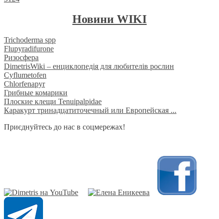
Новини WIKI
Trichoderma spp
Flupyradifurone
Ризосфера
DimetrisWiki – енциклопедія для любителів рослин
Cyflumetofen
Chlorfenapyr
Грибные комарики
Плоские клещи Tenuipalpidae
Каракурт тринадцатиточечный или Европейская ...
Приєднуйтесь до нас в соцмережах!
​