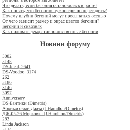
региона, в котором вы живете?
Что делать, если бегония остановилась в росте?
Как понять, что бегонию нужно срочно пересадить?
Почему клубни бегоний могут просыпаться осенью
От чего зависит размер и окрас цветов бегонии?
Бегонии и сквозняк
Как поливать декоративно-лиственные бегонии
Новини форуму
3082
3148
DS-Ideal, 2641
DS-Voodoo, 3174
262
3186
3146
3097
Anniversary
DS-Бантики (Dimetris)
Абрикосовый Джем (J.Hamilton/Dimetris)
ДЖ-05-26 Морковка (J.Hamilton/Dimetris)
283
Linda Jackson
3124