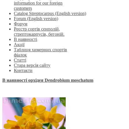
information for our foreign
customers
Catalog Streptocarpus (English version)
Forum (English version)
Форум
Реєстр сортів сенполій,
стрептокарпусів, бегоній.
В наявності
Акції
Таблиця химерних спортів
фіалок
Статті
Стара версія сайту
Контакти
В наявності орхідея Dendrobium moschatum