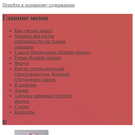
Перейти к основному содержанию
Главное меню
Как сделать заказ?
Shipping and pricing
information for our foreign
customers
Catalog Streptocarpus (English version)
Forum (English version)
Форум
Реестр сортов сенполий,
стрептокарпусов, бегоний.
Обсуждение сортов
В наличии
Акции
Таблица химерных спортов
фиалок
Статьи
Контакты