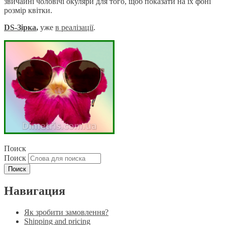
звичайні чоловічі окуляри для того, щоб показати на їх фоні
розмір квітки.
DS-Зірка
,
уже
в реаліза
ції
.
Поиск
Поиск
Навигация
Як зробити замовлення?
Shipping and pricing