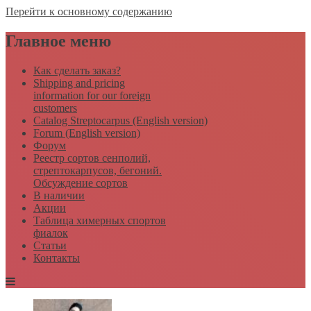
Перейти к основному содержанию
Главное меню
Как сделать заказ?
Shipping and pricing
information for our foreign
customers
Catalog Streptocarpus (English version)
Forum (English version)
Форум
Реестр сортов сенполий,
стрептокарпусов, бегоний.
Обсуждение сортов
В наличии
Акции
Таблица химерных спортов
фиалок
Статьи
Контакты