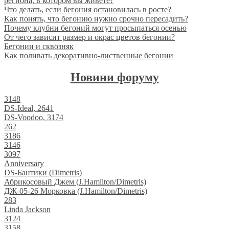
региона, в котором вы живете?
Что делать, если бегония остановилась в росте?
Как понять, что бегонию нужно срочно пересадить?
Почему клубни бегоний могут просыпаться осенью
От чего зависит размер и окрас цветов бегонии?
Бегонии и сквозняк
Как поливать декоративно-лиственные бегонии
Новини форуму
3148
DS-Ideal, 2641
DS-Voodoo, 3174
262
3186
3146
3097
Anniversary
DS-Бантики (Dimetris)
Абрикосовый Джем (J.Hamilton/Dimetris)
ДЖ-05-26 Морковка (J.Hamilton/Dimetris)
283
Linda Jackson
3124
3158