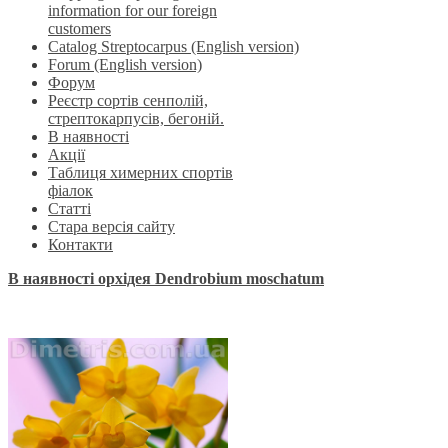
information for our foreign
customers
Catalog Streptocarpus (English version)
Forum (English version)
Форум
Реєстр сортів сенполій,
стрептокарпусів, бегоній.
В наявності
Акції
Таблиця химерних спортів
фіалок
Статті
Стара версія сайту
Контакти
В наявності орхідея Dendrobium moschatum