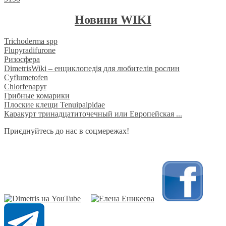
Новини WIKI
Trichoderma spp
Flupyradifurone
Ризосфера
DimetrisWiki – енциклопедія для любителів рослин
Cyflumetofen
Chlorfenapyr
Грибные комарики
Плоские клещи Tenuipalpidae
Каракурт тринадцатиточечный или Европейская ...
Приєднуйтесь до нас в соцмережах!
​