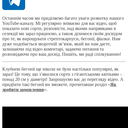
Останнім часом ми приділяємо багато уваги розвитку нашого
YouTube-каналу. Мі регулярно знімаємо для вас відео, щоб
показати нові сорти, розповісти, над якими напрямками в
селекції ми зараз працюємо, а також ділимося своїм досвідом
про те, як вирощувати стрептокарпуси, бегонії, фіалки. Нам
дуже подобається зворотній зв’язок, який ви нам даєте,
залишаючи під відео коментарі, задаючи питання та
розповідаючи про ваш досвід. Пишіть, ми раді спілкуванню!
Клубневі бегонії ще ніколи не були настільки популярні, як
зараз! Це тому, що з’явилися сорти з гігантськими квітками –
понад 20 см у діаметрі! Запрошуємо вас до перегляду відео. А
придбати такі бегонії ви зможете, прочитавши розділ «
Як
зробити замовлення
».