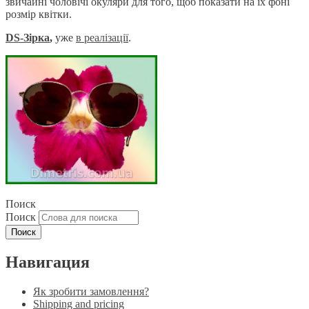
звичайні чоловічі окуляри для того, щоб показати на їх фоні
розмір квітки.
DS-Зірка
,
уже
в реаліза
ції
.
Поиск
Поиск
Навигация
Як зробити замовлення?
Shipping and pricing