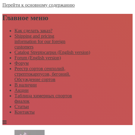
Перейти к основному содержанию
Главное меню
Как сделать заказ?
Shipping and pricing
information for our foreign
customers
Catalog Streptocarpus (English version)
Forum (English version)
Форум
Реестр сортов сенполий,
стрептокарпусов, бегоний.
Обсуждение сортов
В наличии
Акции
Таблица химерных спортов
фиалок
Статьи
Контакты