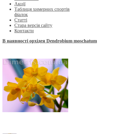
Акції
Таблиця химерних спортів
фіалок
Статті
Стара версія сайту
Контакти
В наявності орхідея Dendrobium moschatum