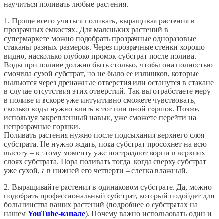
научиться поливать любые растения.
1. Проще всего учиться поливать, выращивая растения в
прозрачных емкостях. Для маленьких растений в
супермаркете можно подобрать прозрачные одноразовые
стаканы разных размеров. Через прозрачные стенки хорошо
видно, насколько глубоко промок субстрат после полива.
Воды при поливе должно быть столько, чтобы она полностью
смочила сухой субстрат, но не было ее излишков, которые
выльются через дренажные отверстия или останутся в стакане
в случае отсутствия этих отверстий. Так вы отработаете меру
в поливе и вскоре уже интуитивно сможете чувствовать,
сколько воды нужно влить в тот или иной горшок. Позже,
используя закрепленный навык, уже сможете перейти на
непрозрачные горшки.
Поливать растения нужно после подсыхания верхнего слоя
субстрата. Не нужно ждать, пока субстрат просохнет на всю
высоту – к этому моменту уже пострадают корни в верхних
слоях субстрата. Пора поливать тогда, когда сверху субстрат
уже сухой, а в нижней его четверти – слегка влажный.
2. Выращивайте растения в одинаковом субстрате. Да, можно
подобрать профессиональный субстрат, который подойдет для
большинства ваших растений (подробнее о субстратах на
нашем
YouTube-канале
). Почему важно использовать один и