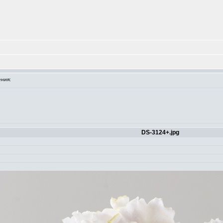
ния:
DS-3124+.jpg