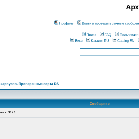
Арх
Профиль
Войти и проверить личные сообще
Поиск
FAQ
Пользовате
Вики
Каталог RU
Catalog EN
окарпусов. Проверенные сорта DS
Сообщение
ния: 3124