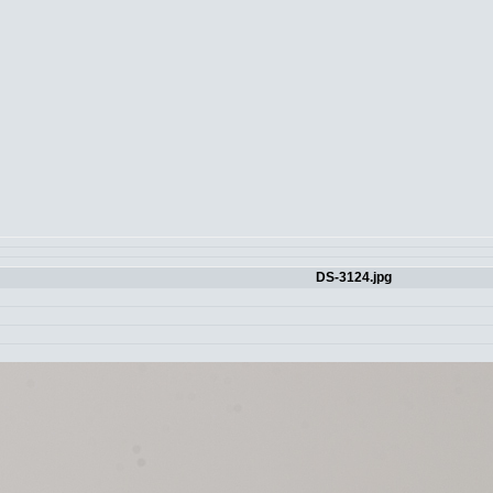
DS-3124.jpg