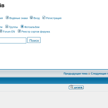
ів
ния
Водяные знаки
Вход
Регистрация
ли
Группы
Фотоальбом
Forum EN
Реестр сортов форума
Предыдущая тема
::
Следующая 