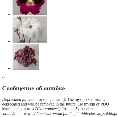
‹
›
Сообщение об ошибке
Deprecated function
: mysql_connect(): The mysql extension is
deprecated and will be removed in the future: use mysqli or PDO
instead в функции
DB->connect()
(строка
51
в файле
/home/dimetris/web/dimetris.com.ua/public_html/lib/class.mysql.lib.