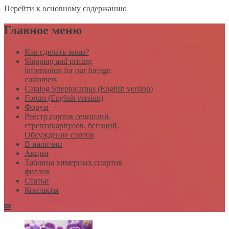
Перейти к основному содержанию
Главное меню
Как сделать заказ?
Shipping and pricing
information for our foreign
customers
Catalog Streptocarpus (English version)
Forum (English version)
Форум
Реестр сортов сенполий,
стрептокарпусов, бегоний.
Обсуждение сортов
В наличии
Акции
Таблица химерных спортов
фиалок
Статьи
Контакты