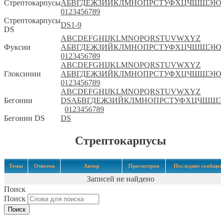
Стрептокарпусы
А
Б
В
Г
Д
Е
Ж
З
И
Й
К
Л
М
Н
О
П
Р
С
Т
У
Ф
Х
Ц
Ч
Ш
Щ
Э
Ю
0
1
2
3
4
5
6
7
8
9
Стрептокарпусы
DS
1-9
DS
A
B
C
D
E
F
G
H
I
J
K
L
M
N
O
P
Q
R
S
T
U
V
W
X
Y
Z
Фуксии
А
Б
В
Г
Д
Е
Ж
З
И
Й
К
Л
М
Н
О
П
Р
С
Т
У
Ф
Х
Ц
Ч
Ш
Щ
Э
Ю
0
1
2
3
4
5
6
7
8
9
A
B
C
D
E
F
G
H
I
J
K
L
M
N
O
P
Q
R
S
T
U
V
W
X
Y
Z
Глоксинии
А
Б
В
Г
Д
Е
Ж
З
И
Й
К
Л
М
Н
О
П
Р
С
Т
У
Ф
Х
Ц
Ч
Ш
Щ
Э
Ю
0
1
2
3
4
5
6
7
8
9
A
B
C
D
E
F
G
H
I
J
K
L
M
N
O
P
Q
R
S
T
U
V
W
X
Y
Z
Бегонии
DS
А
Б
В
Г
Д
Е
Ж
З
И
Й
К
Л
М
Н
О
П
Р
С
Т
У
Ф
Х
Ц
Ч
Ш
Щ
0
1
2
3
4
5
6
7
8
9
Бегонии DS
DS
Стрептокарпусы
Темы
Ответов
Автор
Просмотров
Последнее сообще
Записей не найдено
Поиск
Поиск