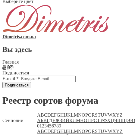
Выберите цвет
Dimetris.com.ua
Вы здесь
Главная
Подписаться
E-mail
*
Реестр сортов форума
A
B
C
D
E
F
G
H
I
J
K
L
M
N
O
P
Q
R
S
T
U
V
W
X
Y
Z
Сенполии
А
Б
В
Г
Д
Е
Ж
З
И
Й
К
Л
М
Н
О
П
Р
С
Т
У
Ф
Х
Ц
Ч
Ш
Щ
Э
Ю
0
1
2
3
4
5
6
7
8
9
A
B
C
D
E
F
G
H
I
J
K
L
M
N
O
P
Q
R
S
T
U
V
W
X
Y
Z