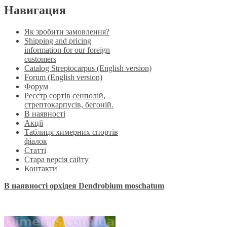
Навигация
Як зробити замовлення?
Shipping and pricing
information for our foreign
customers
Catalog Streptocarpus (English version)
Forum (English version)
Форум
Реєстр сортів сенполій,
стрептокарпусів, бегоній.
В наявності
Акції
Таблиця химерних спортів
фіалок
Статті
Стара версія сайту
Контакти
В наявності орхідея Dendrobium moschatum