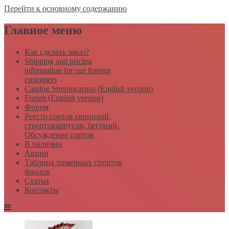
Перейти к основному содержанию
Главное меню
Как сделать заказ?
Shipping and pricing
information for our foreign
customers
Catalog Streptocarpus (English version)
Forum (English version)
Форум
Реестр сортов сенполий,
стрептокарпусов, бегоний.
Обсуждение сортов
В наличии
Акции
Таблица химерных спортов
фиалок
Статьи
Контакты