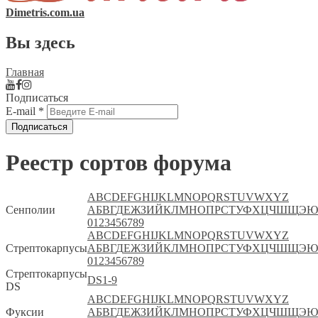
Dimetris.com.ua
Вы здесь
Главная
Подписаться
E-mail
*
Реестр сортов форума
A
B
C
D
E
F
G
H
I
J
K
L
M
N
O
P
Q
R
S
T
U
V
W
X
Y
Z
Сенполии
А
Б
В
Г
Д
Е
Ж
З
И
Й
К
Л
М
Н
О
П
Р
С
Т
У
Ф
Х
Ц
Ч
Ш
Щ
Э
Ю
0
1
2
3
4
5
6
7
8
9
A
B
C
D
E
F
G
H
I
J
K
L
M
N
O
P
Q
R
S
T
U
V
W
X
Y
Z
Стрептокарпусы
А
Б
В
Г
Д
Е
Ж
З
И
Й
К
Л
М
Н
О
П
Р
С
Т
У
Ф
Х
Ц
Ч
Ш
Щ
Э
Ю
0
1
2
3
4
5
6
7
8
9
Стрептокарпусы
DS
1-9
DS
A
B
C
D
E
F
G
H
I
J
K
L
M
N
O
P
Q
R
S
T
U
V
W
X
Y
Z
Фуксии
А
Б
В
Г
Д
Е
Ж
З
И
Й
К
Л
М
Н
О
П
Р
С
Т
У
Ф
Х
Ц
Ч
Ш
Щ
Э
Ю