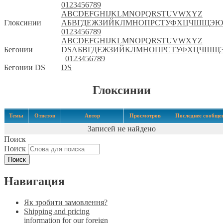
0
1
2
3
4
5
6
7
8
9
A
B
C
D
E
F
G
H
I
J
K
L
M
N
O
P
Q
R
S
T
U
V
W
X
Y
Z
Глоксинии
А
Б
В
Г
Д
Е
Ж
З
И
Й
К
Л
М
Н
О
П
Р
С
Т
У
Ф
Х
Ц
Ч
Ш
Щ
Э
Ю
0
1
2
3
4
5
6
7
8
9
A
B
C
D
E
F
G
H
I
J
K
L
M
N
O
P
Q
R
S
T
U
V
W
X
Y
Z
Бегонии
DS
А
Б
В
Г
Д
Е
Ж
З
И
Й
К
Л
М
Н
О
П
Р
С
Т
У
Ф
Х
Ц
Ч
Ш
Щ
0
1
2
3
4
5
6
7
8
9
Бегонии DS
DS
Глоксинии
Темы
Ответов
Автор
Просмотров
Последнее сообще
Записей не найдено
Поиск
Поиск
Навигация
Як зробити замовлення?
Shipping and pricing
information for our foreign