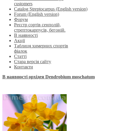
customers
Catalog Streptocarpus (English version)
Forum (English version)
Форум
Реєстр сортів сенполій,
стрептокарпусів, бегоній.
В наявності
Акції
Таблиця химерних спортів
фіалок
Статті
Стара версія сайту
Контакти
В наявності орхідея Dendrobium moschatum