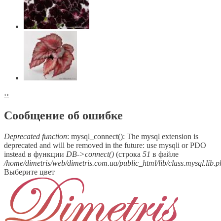
‹
›
Сообщение об ошибке
Deprecated function
: mysql_connect(): The mysql extension is
deprecated and will be removed in the future: use mysqli or PDO
instead в функции
DB->connect()
(строка
51
в файле
/home/dimetris/web/dimetris.com.ua/public_html/lib/class.mysql.lib.
Выберите цвет