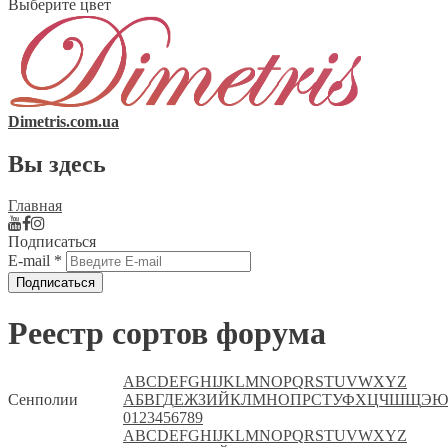
Выберите цвет
Dimetris.com.ua
Вы здесь
Главная
Подписаться
E-mail
*
Реестр сортов форума
A
B
C
D
E
F
G
H
I
J
K
L
M
N
O
P
Q
R
S
T
U
V
W
X
Y
Z
Сенполии
А
Б
В
Г
Д
Е
Ж
З
И
Й
К
Л
М
Н
О
П
Р
С
Т
У
Ф
Х
Ц
Ч
Ш
Щ
Э
Ю
0
1
2
3
4
5
6
7
8
9
A
B
C
D
E
F
G
H
I
J
K
L
M
N
O
P
Q
R
S
T
U
V
W
X
Y
Z