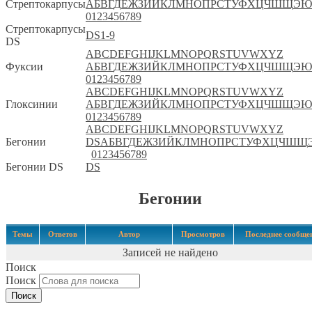
Стрептокарпусы
А
Б
В
Г
Д
Е
Ж
З
И
Й
К
Л
М
Н
О
П
Р
С
Т
У
Ф
Х
Ц
Ч
Ш
Щ
Э
Ю
0
1
2
3
4
5
6
7
8
9
Стрептокарпусы
DS
1-9
DS
A
B
C
D
E
F
G
H
I
J
K
L
M
N
O
P
Q
R
S
T
U
V
W
X
Y
Z
Фуксии
А
Б
В
Г
Д
Е
Ж
З
И
Й
К
Л
М
Н
О
П
Р
С
Т
У
Ф
Х
Ц
Ч
Ш
Щ
Э
Ю
0
1
2
3
4
5
6
7
8
9
A
B
C
D
E
F
G
H
I
J
K
L
M
N
O
P
Q
R
S
T
U
V
W
X
Y
Z
Глоксинии
А
Б
В
Г
Д
Е
Ж
З
И
Й
К
Л
М
Н
О
П
Р
С
Т
У
Ф
Х
Ц
Ч
Ш
Щ
Э
Ю
0
1
2
3
4
5
6
7
8
9
A
B
C
D
E
F
G
H
I
J
K
L
M
N
O
P
Q
R
S
T
U
V
W
X
Y
Z
Бегонии
DS
А
Б
В
Г
Д
Е
Ж
З
И
Й
К
Л
М
Н
О
П
Р
С
Т
У
Ф
Х
Ц
Ч
Ш
Щ
0
1
2
3
4
5
6
7
8
9
Бегонии DS
DS
Бегонии
Темы
Ответов
Автор
Просмотров
Последнее сообще
Записей не найдено
Поиск
Поиск