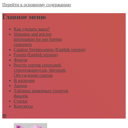
Перейти к основному содержанию
Главное меню
Как сделать заказ?
Shipping and pricing
information for our foreign
customers
Catalog Streptocarpus (English version)
Forum (English version)
Форум
Реестр сортов сенполий,
стрептокарпусов, бегоний.
Обсуждение сортов
В наличии
Акции
Таблица химерных спортов
фиалок
Статьи
Контакты