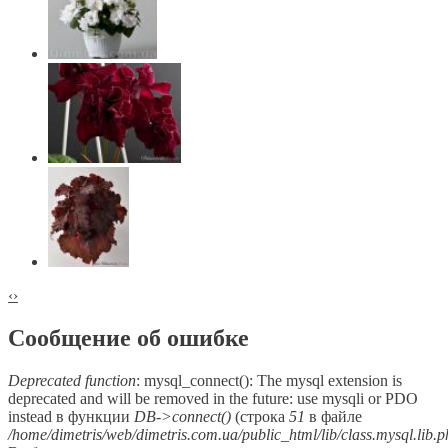
‹
›
Сообщение об ошибке
Deprecated function
: mysql_connect(): The mysql extension is
deprecated and will be removed in the future: use mysqli or PDO
instead в функции
DB->connect()
(строка
51
в файле
/home/dimetris/web/dimetris.com.ua/public_html/lib/class.mysql.lib.