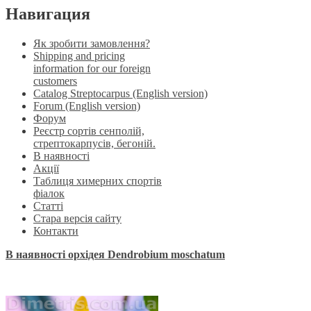
Навигация
Як зробити замовлення?
Shipping and pricing
information for our foreign
customers
Catalog Streptocarpus (English version)
Forum (English version)
Форум
Реєстр сортів сенполій,
стрептокарпусів, бегоній.
В наявності
Акції
Таблиця химерних спортів
фіалок
Статті
Стара версія сайту
Контакти
В наявності орхідея Dendrobium moschatum