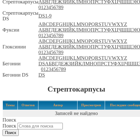
Стрептокарпусы
А
Б
В
Г
Д
Е
Ж
З
И
Й
К
Л
М
Н
О
П
Р
С
Т
У
Ф
Х
Ц
Ч
Ш
Щ
Э
Ю
0
1
2
3
4
5
6
7
8
9
Стрептокарпусы
DS
1-9
DS
A
B
C
D
E
F
G
H
I
J
K
L
M
N
O
P
Q
R
S
T
U
V
W
X
Y
Z
Фуксии
А
Б
В
Г
Д
Е
Ж
З
И
Й
К
Л
М
Н
О
П
Р
С
Т
У
Ф
Х
Ц
Ч
Ш
Щ
Э
Ю
0
1
2
3
4
5
6
7
8
9
A
B
C
D
E
F
G
H
I
J
K
L
M
N
O
P
Q
R
S
T
U
V
W
X
Y
Z
Глоксинии
А
Б
В
Г
Д
Е
Ж
З
И
Й
К
Л
М
Н
О
П
Р
С
Т
У
Ф
Х
Ц
Ч
Ш
Щ
Э
Ю
0
1
2
3
4
5
6
7
8
9
A
B
C
D
E
F
G
H
I
J
K
L
M
N
O
P
Q
R
S
T
U
V
W
X
Y
Z
Бегонии
DS
А
Б
В
Г
Д
Е
Ж
З
И
Й
К
Л
М
Н
О
П
Р
С
Т
У
Ф
Х
Ц
Ч
Ш
Щ
0
1
2
3
4
5
6
7
8
9
Бегонии DS
DS
Стрептокарпусы
Темы
Ответов
Автор
Просмотров
Последнее сообще
Записей не найдено
Поиск
Поиск