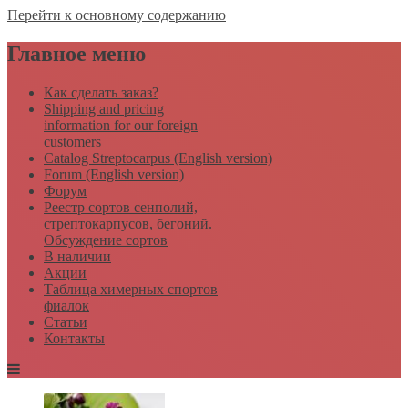
Перейти к основному содержанию
Главное меню
Как сделать заказ?
Shipping and pricing
information for our foreign
customers
Catalog Streptocarpus (English version)
Forum (English version)
Форум
Реестр сортов сенполий,
стрептокарпусов, бегоний.
Обсуждение сортов
В наличии
Акции
Таблица химерных спортов
фиалок
Статьи
Контакты