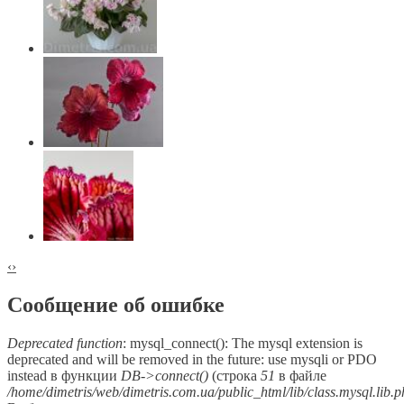
‹
›
Сообщение об ошибке
Deprecated function
: mysql_connect(): The mysql extension is
deprecated and will be removed in the future: use mysqli or PDO
instead в функции
DB->connect()
(строка
51
в файле
/home/dimetris/web/dimetris.com.ua/public_html/lib/class.mysql.lib.