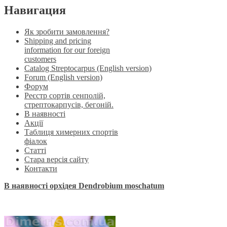
Навигация
Як зробити замовлення?
Shipping and pricing
information for our foreign
customers
Catalog Streptocarpus (English version)
Forum (English version)
Форум
Реєстр сортів сенполій,
стрептокарпусів, бегоній.
В наявності
Акції
Таблиця химерних спортів
фіалок
Статті
Стара версія сайту
Контакти
В наявності орхідея Dendrobium moschatum