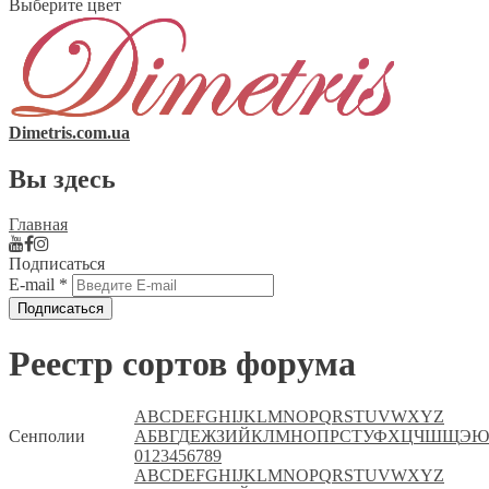
Выберите цвет
Dimetris.com.ua
Вы здесь
Главная
Подписаться
E-mail
*
Реестр сортов форума
A
B
C
D
E
F
G
H
I
J
K
L
M
N
O
P
Q
R
S
T
U
V
W
X
Y
Z
Сенполии
А
Б
В
Г
Д
Е
Ж
З
И
Й
К
Л
М
Н
О
П
Р
С
Т
У
Ф
Х
Ц
Ч
Ш
Щ
Э
Ю
0
1
2
3
4
5
6
7
8
9
A
B
C
D
E
F
G
H
I
J
K
L
M
N
O
P
Q
R
S
T
U
V
W
X
Y
Z