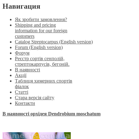
Навигация
Як зробити замовлення?
Shipping and pricing
information for our foreign
customers
Catalog Streptocarpus (English version)
Forum (English version)
Форум
Реєстр сортів сенполій,
стрептокарпусів, бегоній.
В наявності
Акції
Таблиця химерних спортів
фіалок
Статті
Стара версія сайту
Контакти
В наявності орхідея Dendrobium moschatum