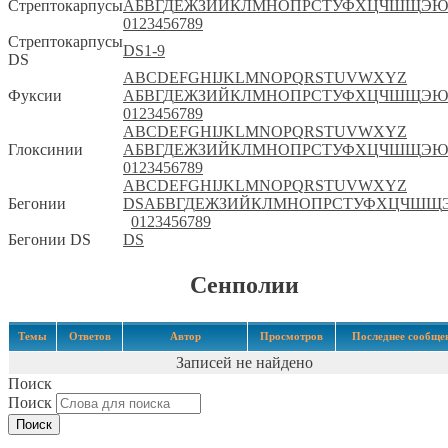
Стрептокарпусы
А
Б
В
Г
Д
Е
Ж
З
И
Й
К
Л
М
Н
О
П
Р
С
Т
У
Ф
Х
Ц
Ч
Ш
Щ
Э
Ю
0
1
2
3
4
5
6
7
8
9
Стрептокарпусы
DS
1-9
DS
A
B
C
D
E
F
G
H
I
J
K
L
M
N
O
P
Q
R
S
T
U
V
W
X
Y
Z
Фуксии
А
Б
В
Г
Д
Е
Ж
З
И
Й
К
Л
М
Н
О
П
Р
С
Т
У
Ф
Х
Ц
Ч
Ш
Щ
Э
Ю
0
1
2
3
4
5
6
7
8
9
A
B
C
D
E
F
G
H
I
J
K
L
M
N
O
P
Q
R
S
T
U
V
W
X
Y
Z
Глоксинии
А
Б
В
Г
Д
Е
Ж
З
И
Й
К
Л
М
Н
О
П
Р
С
Т
У
Ф
Х
Ц
Ч
Ш
Щ
Э
Ю
0
1
2
3
4
5
6
7
8
9
A
B
C
D
E
F
G
H
I
J
K
L
M
N
O
P
Q
R
S
T
U
V
W
X
Y
Z
Бегонии
DS
А
Б
В
Г
Д
Е
Ж
З
И
Й
К
Л
М
Н
О
П
Р
С
Т
У
Ф
Х
Ц
Ч
Ш
Щ
0
1
2
3
4
5
6
7
8
9
Бегонии DS
DS
Сенполии
Темы
Ответов
Автор
Просмотров
Последнее сообще
Записей не найдено
Поиск
Поиск