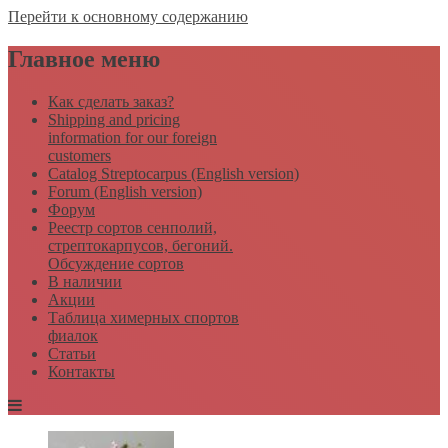
Перейти к основному содержанию
Главное меню
Как сделать заказ?
Shipping and pricing
information for our foreign
customers
Catalog Streptocarpus (English version)
Forum (English version)
Форум
Реестр сортов сенполий,
стрептокарпусов, бегоний.
Обсуждение сортов
В наличии
Акции
Таблица химерных спортов
фиалок
Статьи
Контакты