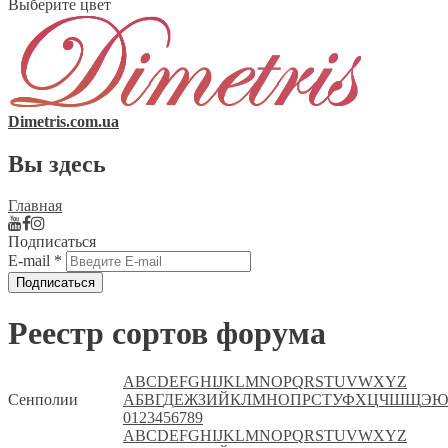
Выберите цвет
Dimetris.com.ua
Вы здесь
Главная
Подписаться
E-mail
*
Реестр сортов форума
A
B
C
D
E
F
G
H
I
J
K
L
M
N
O
P
Q
R
S
T
U
V
W
X
Y
Z
Сенполии
А
Б
В
Г
Д
Е
Ж
З
И
Й
К
Л
М
Н
О
П
Р
С
Т
У
Ф
Х
Ц
Ч
Ш
Щ
Э
Ю
0
1
2
3
4
5
6
7
8
9
A
B
C
D
E
F
G
H
I
J
K
L
M
N
O
P
Q
R
S
T
U
V
W
X
Y
Z