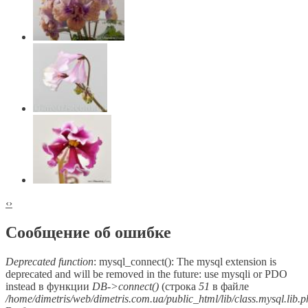
‹
›
Сообщение об ошибке
Deprecated function
: mysql_connect(): The mysql extension is
deprecated and will be removed in the future: use mysqli or PDO
instead в функции
DB->connect()
(строка
51
в файле
/home/dimetris/web/dimetris.com.ua/public_html/lib/class.mysql.lib.