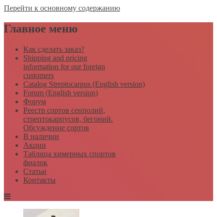
Перейти к основному содержанию
Главное меню
Как сделать заказ?
Shipping and pricing
information for our foreign
customers
Catalog Streptocarpus (English version)
Forum (English version)
Форум
Реестр сортов сенполий,
стрептокарпусов, бегоний.
Обсуждение сортов
В наличии
Акции
Таблица химерных спортов
фиалок
Статьи
Контакты