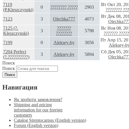
7119
Вт Окт 20, 20
0
???????? ?????
2903
(P.Kleszczynski)
???????? ???
Вт Дек 08, 20
7123
3
Olechka777
4073
Olechka77
7125 (?.
???????
Вс Ноя 08, 20
3
5798
Kleszczynski)
????????
??????? ????
Пт Апр 15, 20
7199
0
Aleksey-by
3056
Aleksey-b
7204 Perfect
Сб Дек 05, 20
3
Aleksey-by
5894
(?.??????????)
Olechka77
Поиск
Поиск
Навигация
Як зробити замовлення?
Shipping and pricing
information for our foreign
customers
Catalog Streptocarpus (English version)
Forum (English version)