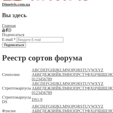
Dimetris.com.ua
Вы здесь
Главная
Подписаться
E-mail
*
Реестр сортов форума
A
B
C
D
E
F
G
H
I
J
K
L
M
N
O
P
Q
R
S
T
U
V
W
X
Y
Z
Сенполии
А
Б
В
Г
Д
Е
Ж
З
И
Й
К
Л
М
Н
О
П
Р
С
Т
У
Ф
Х
Ц
Ч
Ш
Щ
Э
0
1
2
3
4
5
6
7
8
9
A
B
C
D
E
F
G
H
I
J
K
L
M
N
O
P
Q
R
S
T
U
V
W
X
Y
Z
Стрептокарпусы
А
Б
В
Г
Д
Е
Ж
З
И
Й
К
Л
М
Н
О
П
Р
С
Т
У
Ф
Х
Ц
Ч
Ш
Щ
Э
0
1
2
3
4
5
6
7
8
9
Стрептокарпусы
DS
1-9
DS
A
B
C
D
E
F
G
H
I
J
K
L
M
N
O
P
Q
R
S
T
U
V
W
X
Y
Z
Фуксии
А
Б
В
Г
Д
Е
Ж
З
И
Й
К
Л
М
Н
О
П
Р
С
Т
У
Ф
Х
Ц
Ч
Ш
Щ
Э