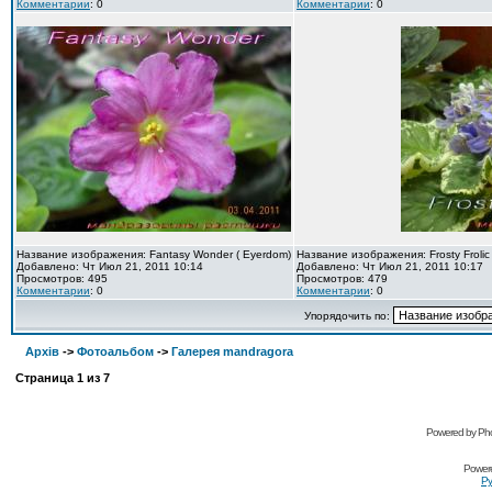
Комментарии
: 0
Комментарии
: 0
Название изображения: Fantasy Wonder ( Eyerdom)
Название изображения: Frosty Frolic
Добавлено: Чт Июл 21, 2011 10:14
Добавлено: Чт Июл 21, 2011 10:17
Просмотров: 495
Просмотров: 479
Комментарии
: 0
Комментарии
: 0
Упорядочить по:
Архів
->
Фотоальбом
->
Галерея mandragora
Страница
1
из
7
Powered by Pho
Power
Ру